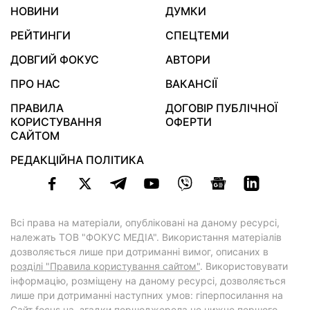
НОВИНИ
ДУМКИ
РЕЙТИНГИ
СПЕЦТЕМИ
ДОВГИЙ ФОКУС
АВТОРИ
ПРО НАС
ВАКАНСІЇ
ПРАВИЛА
ДОГОВІР ПУБЛІЧНОЇ
КОРИСТУВАННЯ
ОФЕРТИ
САЙТОМ
РЕДАКЦІЙНА ПОЛІТИКА
Всі права на матеріали, опубліковані на даному ресурсі,
належать ТОВ "ФОКУС МЕДІА". Використання матеріалів
дозволяється лише при дотриманні вимог, описаних в
розділі "Правила користування сайтом"
. Використовувати
інформацію, розміщену на даному ресурсі, дозволяється
лише при дотриманні наступних умов: гіперпосилання на
Cайт
focus.ua
, згадки першоджерела не нижче першого