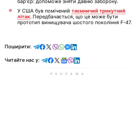
бар'єр: допоможе зняти давню заборону.
У США був помічений
таємничий трикутний
літак
. Передбачається, що це може бути
прототип винищувача шостого покоління F-47.
відправити у Telegram
поділитись у Facebook
поділитись у X
відправити у Viber
відправити у Whatsapp
відправити у Messenger
відправити у LinkedIn
Поширити:
Читайте у Telegram
Читайте у Facebook
Читайте у X
Читайте у Google news
Читайте у Viber
Читайте у LinkedIn
Читайте нас у: