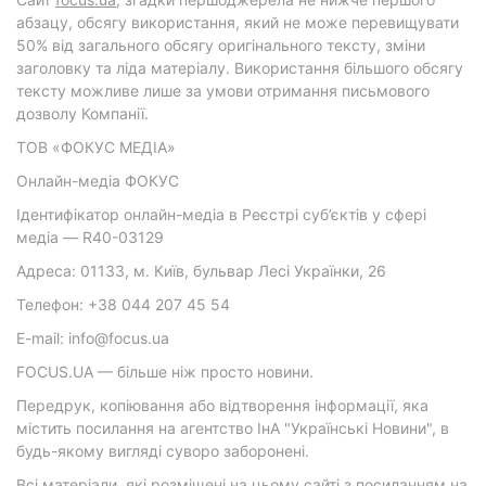
абзацу, обсягу використання, який не може перевищувати
50% від загального обсягу оригінального тексту, зміни
заголовку та ліда матеріалу. Використання більшого обсягу
тексту можливе лише за умови отримання письмового
дозволу Компанії.
ТОВ «ФОКУС МЕДІА»
Онлайн-медіа ФОКУС
Ідентифікатор онлайн-медіа в Реєстрі суб’єктів у сфері
медіа — R40-03129
Адреса: 01133, м. Київ, бульвар Лесі Українки, 26
Телефон: +38 044 207 45 54
E-mail: info@focus.ua
FOCUS.UA — більше ніж просто новини.
Передрук, копіювання або відтворення інформації, яка
містить посилання на агентство ІнА "Українські Новини", в
будь-якому вигляді суворо заборонені.
Всі матеріали, які розміщені на цьому сайті з посиланням на