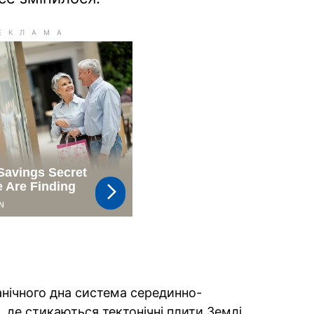
анічного дна система серединно-
, де стикаються тектонічні плити Землі.