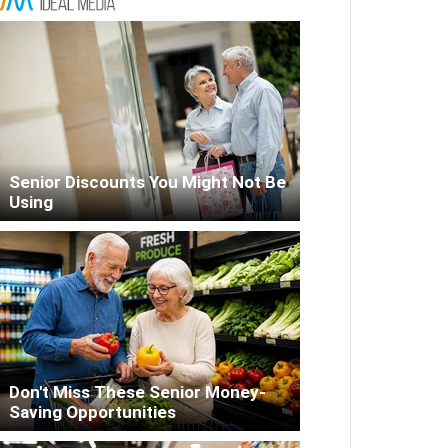
Senior Discounts You Might Not Be
Using
Don't Miss These Senior Money-
Saving Opportunities