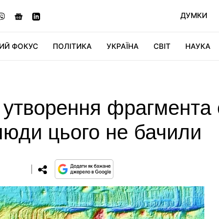
ДУМКИ
ИЙ ФОКУС
ПОЛІТИКА
УКРАЇНА
СВІТ
НАУКА
ДІДЖИТАЛ
АВТО
СВІТФАН
КУ
ї утворення фрагмента 
люди цього не бачили
0