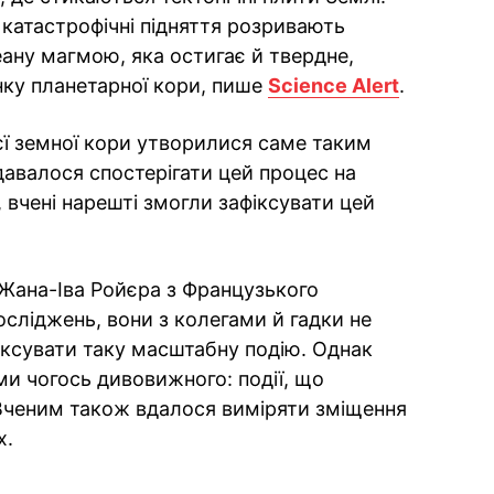
, катастрофічні підняття розривають
еану магмою, яка остигає й твердне,
ку планетарної кори, пише
Science Alert
.
єї земної кори утворилися саме таким
давалося спостерігати цей процес на
ї, вчені нарешті змогли зафіксувати цей
Жана-Іва Ройєра з Французького
сліджень, вони з колегами й гадки не
іксувати таку масштабну подію. Однак
ми чогось дивовижного: події, що
 Вченим також вдалося виміряти зміщення
х.