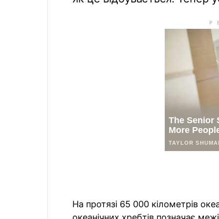
На протязі 65 000 кілометрів оке
океанічних хребтів позначає межі