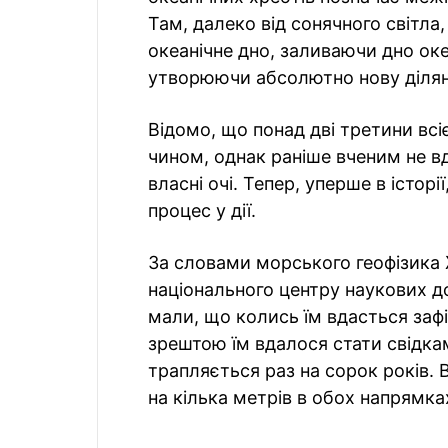
Там, далеко від сонячного світла
океанічне дно, заливаючи дно ок
утворюючи абсолютно нову ділян
Відомо, що понад дві третини всі
чином, однак раніше вченим не в
власні очі. Тепер, уперше в історі
процес у дії.
За словами морського геофізика 
національного центру наукових до
мали, що колись їм вдасться заф
зрештою їм вдалося стати свідка
трапляється раз на сорок років.
на кілька метрів в обох напрямка