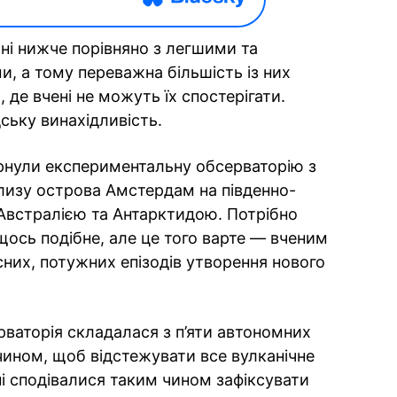
ні нижче порівняно з легшими та
, а тому переважна більшість із них
 де вчені не можуть їх спостерігати.
ську винахідливість.
орнули експериментальну обсерваторію з
лизу острова Амстердам на південно-
 Австралією та Антарктидою. Потрібно
щось подібне, але це того варте — вченим
існих, потужних епізодів утворення нового
рваторія складалася з п’яти автономних
чином, щоб відстежувати все вулканічне
і сподівалися таким чином зафіксувати