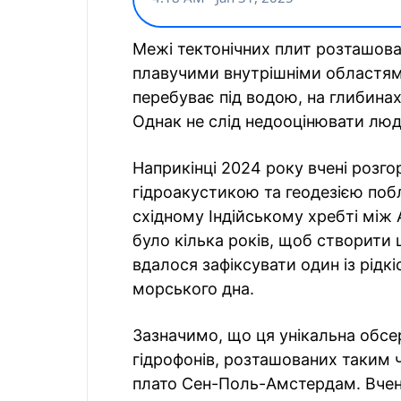
Межі тектонічних плит розташова
плавучими внутрішніми областями
перебуває під водою, на глибинах,
Однак не слід недооцінювати люд
Наприкінці 2024 року вчені розг
гідроакустикою та геодезією поб
східному Індійському хребті між
було кілька років, щоб створити 
вдалося зафіксувати один із рідк
морського дна.
Зазначимо, що ця унікальна обсе
гідрофонів, розташованих таким 
плато Сен-Поль-Амстердам. Вчен