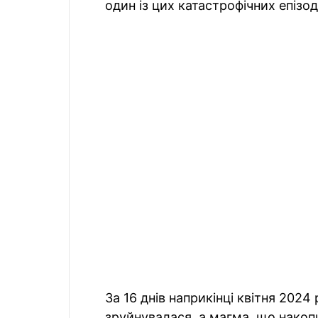
один із цих катастрофічних епізод
За 16 днів наприкінці квітня 2024
зруйнувалася, а магма, що накоп