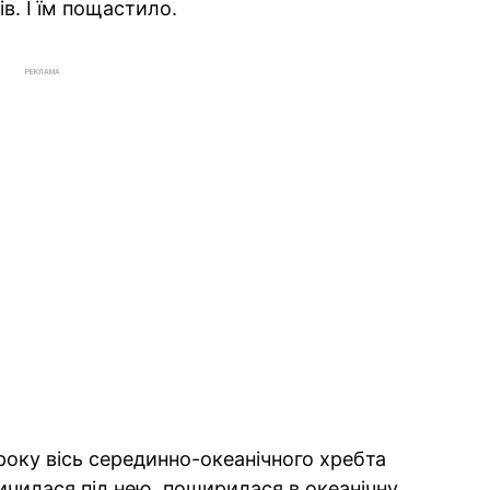
ів. І їм пощастило.
РЕКЛАМА
 року вісь серединно-океанічного хребта
ичилася під нею, поширилася в океанічну