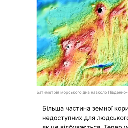
Батиметрія морського дна навколо Південно-С
Більша частина земної кори
недоступних для людського 
як це відбувається. Тепер у