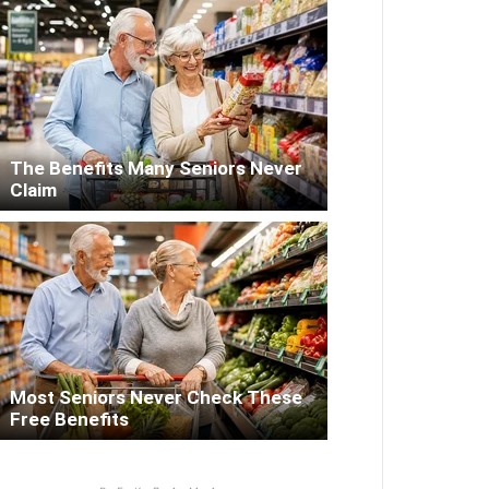
The Benefits Many Seniors Never
Claim
Most Seniors Never Check These
Free Benefits