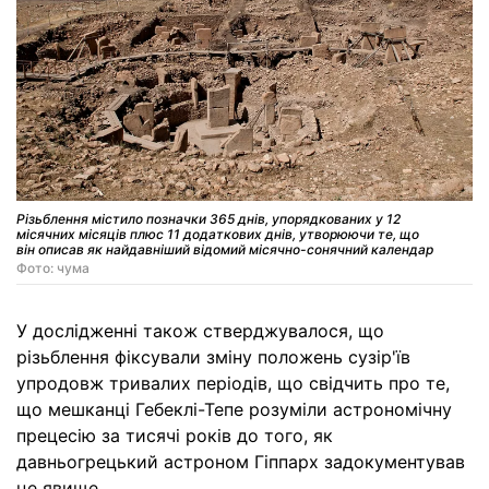
Різьблення містило позначки 365 днів, упорядкованих у 12
місячних місяців плюс 11 додаткових днів, утворюючи те, що
він описав як найдавніший відомий місячно-сонячний календар
Фото: чума
У дослідженні також стверджувалося, що
різьблення фіксували зміну положень сузір'їв
упродовж тривалих періодів, що свідчить про те,
що мешканці Гебеклі-Тепе розуміли астрономічну
прецесію за тисячі років до того, як
давньогрецький астроном Гіппарх задокументував
це явище.