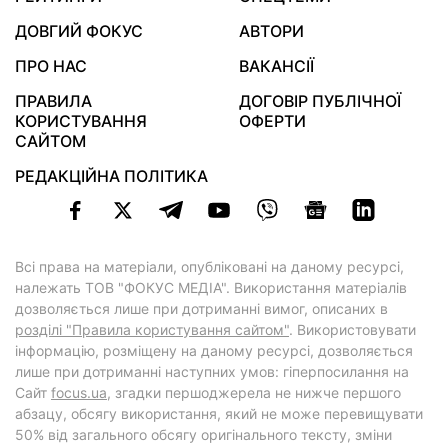
ДОВГИЙ ФОКУС
АВТОРИ
ПРО НАС
ВАКАНСІЇ
ПРАВИЛА
ДОГОВІР ПУБЛІЧНОЇ
КОРИСТУВАННЯ
ОФЕРТИ
САЙТОМ
РЕДАКЦІЙНА ПОЛІТИКА
Всі права на матеріали, опубліковані на даному ресурсі,
належать ТОВ "ФОКУС МЕДІА". Використання матеріалів
дозволяється лише при дотриманні вимог, описаних в
розділі "Правила користування сайтом"
. Використовувати
інформацію, розміщену на даному ресурсі, дозволяється
лише при дотриманні наступних умов: гіперпосилання на
Cайт
focus.ua
, згадки першоджерела не нижче першого
абзацу, обсягу використання, який не може перевищувати
50% від загального обсягу оригінального тексту, зміни