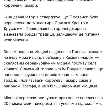
королеви Тамари.
Інша давня історія стверджує, що її останки було
перенесено до монастиря Святого Хреста в
Єрусалимі. Православні історичні джерела
визнавали обидві традиції, залишаючи це питання
невирішеним.
Зовсім недавно місцеві свідчення з Пософа вказали
на іншу можливість, пов'язану з Кесіккаяларом —
скелястим середньовічним місцем поблизу села
Йолагзі. Сільський голова Фехім Гюндюз заявив, що
попередні грузинські дослідження та місцеві
традиції пов'язували королеву Тамару саме з
районом Пософа, а не з більш відомими місцями.
Місцеві перекази описували приховане поселення з
205 кімнатами, печерами та тунелями під скелями.