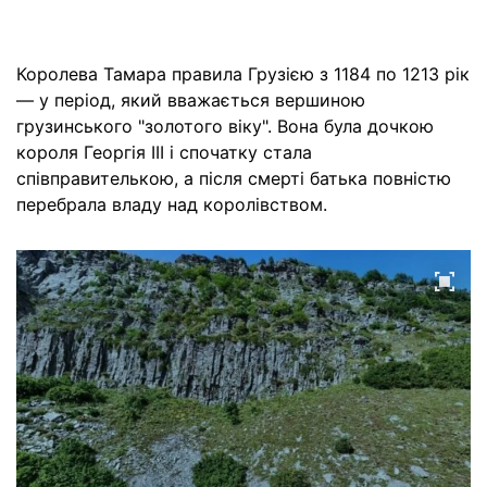
Королева Тамара правила Грузією з 1184 по 1213 рік
— у період, який вважається вершиною
грузинського "золотого віку". Вона була дочкою
короля Георгія III і спочатку стала
співправителькою, а після смерті батька повністю
перебрала владу над королівством.