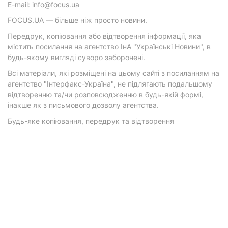
E-mail: info@focus.ua
FOCUS.UA — більше ніж просто новини.
Передрук, копіювання або відтворення інформації, яка
містить посилання на агентство ІнА "Українські Новини", в
будь-якому вигляді суворо заборонені.
Всі матеріали, які розміщені на цьому сайті з посиланням на
агентство "Інтерфакс-Україна", не підлягають подальшому
відтворенню та/чи розповсюдженню в будь-якій формі,
інакше як з письмового дозволу агентства.
Будь-яке копіювання, передрук та відтворення
фотографічних творів та/або аудіовізуальних творів
правовласника Getty Images — суворо забороняється.
Матеріали з плашками "Р", "Новини партнерів", "Новини
компаній", "Новини партій", "Інновації", "Позиція",
"Спецпроект за підтримки" публікуються на комерційній
основі.
© 2026 Фокус. Всі права захищені.