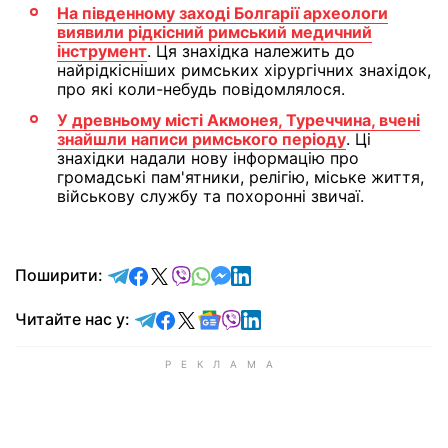
На південному заході Болгарії археологи
виявили рідкісний римський медичний
інструмент
. Ця знахідка належить до
найрідкісніших римських хірургічних знахідок,
про які коли-небудь повідомлялося.
У древньому місті Акмонея, Туреччина, вчені
знайшли написи римського періоду
. Ці
знахідки надали нову інформацію про
громадські пам'ятники, релігію, міське життя,
військову службу та похоронні звичаї.
відправити у Telegram
поділитись у Facebook
поділитись у X
відправити у Viber
відправити у Whatsapp
відправити у Messenger
відправити у LinkedIn
Поширити:
Читайте у Telegram
Читайте у Facebook
Читайте у X
Читайте у Google news
Читайте у Viber
Читайте у LinkedIn
Читайте нас у: