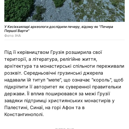
У Кесіккаяларі археологи дослідили печеру, відому як "Печера
Першої Варти"
Фото: IHA
Під її керівництвом Грузія розширила свої
території, а література, релігійне життя,
архітектура та монастирські спільноти переживали
розквіт. Середньовічні грузинські джерела
надавали їй титул "мепе", що означає "король", щоб
підкріпити її авторитет як суверенної правительки
держави. Її вплив поширювався за межі Грузії
завдяки підтримці християнських монастирів у
Палестині, Синаї, на горі Афон та в
Константинополі.