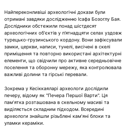
Найпереконливіші археологічні докази були
отримані завдяки дослідженню Ісафа Бозоглу Бая.
Дослідники обстежили понад шістдесят
археологічних об'єктів у п’ятнадцяти селах уздовж
турецько-грузинського кордону. Вони зафіксували
замки, церкви, написи, тунелі, висічені в скелі
приміщення та повторно використані архітектурні
елементи, що свідчили про активне середньовічне
поселення та оборонну мережу, яка контролювала
важливі долини та гірські перевали.
Зокрема у Кесіккаяларі археологи дослідили
печеру, відому як "Печера Першої Варти". Ця
пам'ятка розташована в скельному масиві та
виділяється складним підходом. Всередині
археологи знайшли різьблені кам'яні блоки та
уламки кераміки.