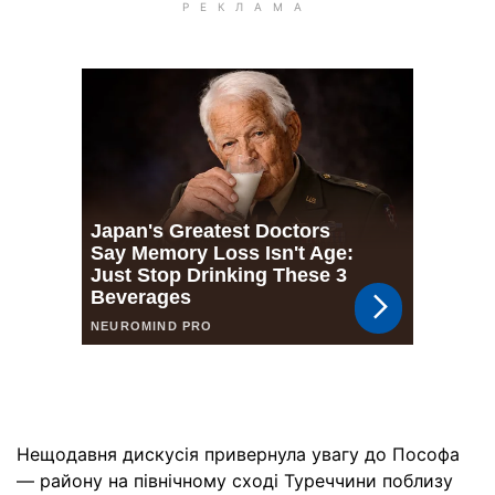
Нещодавня дискусія привернула увагу до Пософа
— району на північному сході Туреччини поблизу