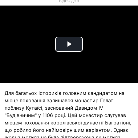
ВІДЕО ДНЯ
Play
Video
Для багатьох істориків головним кандидатом на
місце поховання залишався монастир Гелаті
поблизу Кутаїсі, заснований Давидом IV
"Будівничим" у 1106 році. Цей монастир слугував
місцем поховання королівської династії Багратіоні,
що робило його найімовірнішим варіантом. Однак
жодна могила не була підтверджена як могила