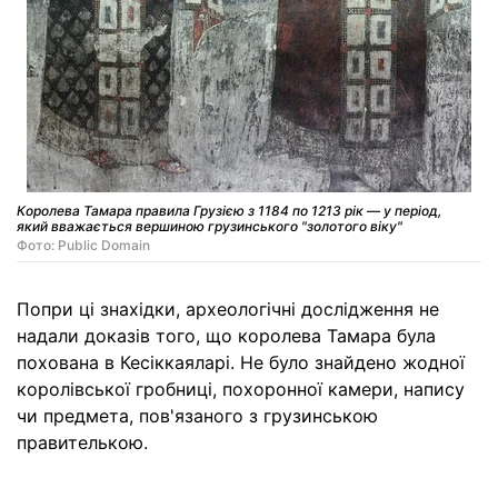
Королева Тамара правила Грузією з 1184 по 1213 рік — у період,
який вважається вершиною грузинського "золотого віку"
Фото: Public Domain
Попри ці знахідки, археологічні дослідження не
надали доказів того, що королева Тамара була
похована в Кесіккаяларі. Не було знайдено жодної
королівської гробниці, похоронної камери, напису
чи предмета, пов'язаного з грузинською
правителькою.