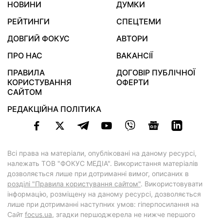
НОВИНИ
ДУМКИ
РЕЙТИНГИ
СПЕЦТЕМИ
ДОВГИЙ ФОКУС
АВТОРИ
ПРО НАС
ВАКАНСІЇ
ПРАВИЛА
ДОГОВІР ПУБЛІЧНОЇ
КОРИСТУВАННЯ
ОФЕРТИ
САЙТОМ
РЕДАКЦІЙНА ПОЛІТИКА
Всі права на матеріали, опубліковані на даному ресурсі,
належать ТОВ "ФОКУС МЕДІА". Використання матеріалів
дозволяється лише при дотриманні вимог, описаних в
розділі "Правила користування сайтом"
. Використовувати
інформацію, розміщену на даному ресурсі, дозволяється
лише при дотриманні наступних умов: гіперпосилання на
Cайт
focus.ua
, згадки першоджерела не нижче першого