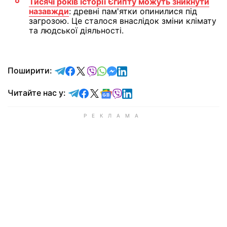
Тисячі років історії Єгипту можуть зникнути
назавжди
: древні пам'ятки опинилися під
загрозою. Це сталося внаслідок зміни клімату
та людської діяльності.
відправити у Telegram
поділитись у Facebook
поділитись у X
відправити у Viber
відправити у Whatsapp
відправити у Messenger
відправити у LinkedIn
Поширити:
Читайте у Telegram
Читайте у Facebook
Читайте у X
Читайте у Google news
Читайте у Viber
Читайте у LinkedIn
Читайте нас у: