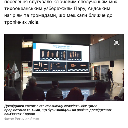
поселення слугувало ключовим сполученням між
тихоокеанським узбережжям Перу, Андським
нагір'ям та громадами, що мешкали ближче до
тропічних лісів.
Дослідники також виявили значну схожість між цими
предметами та тими, що були знайдені на раніше досліджених
пам'ятках Караля
Фото: Peruvian State