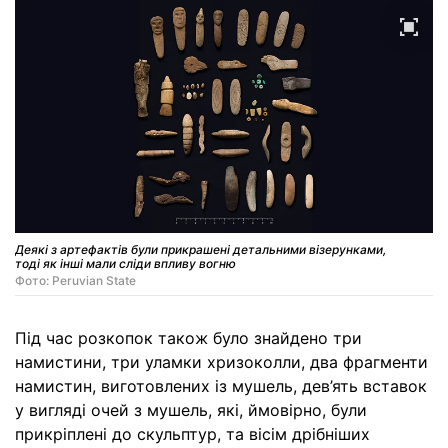
Деякі з артефактів були прикрашені детальними візерунками,
тоді як інші мали сліди впливу вогню
Фото: Peruvian State
Під час розкопок також було знайдено три
намистини, три уламки хризоколли, два фрагменти
намистин, виготовлених із мушель, дев’ять вставок
у вигляді очей з мушель, які, ймовірно, були
прикріплені до скульптур, та вісім дрібніших