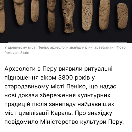
У древньому місті Пеніко археологи знайшли цінні артефакти | Фото:
Peruvian State
Археологи в Перу виявили ритуальні
підношення віком 3800 років у
стародавньому місті Пеніко, що надає
нові докази збереження культурних
традицій після занепаду найдавніших
міст цивілізації Караль. Про знахідку
повідомило Міністерство культури Перу.