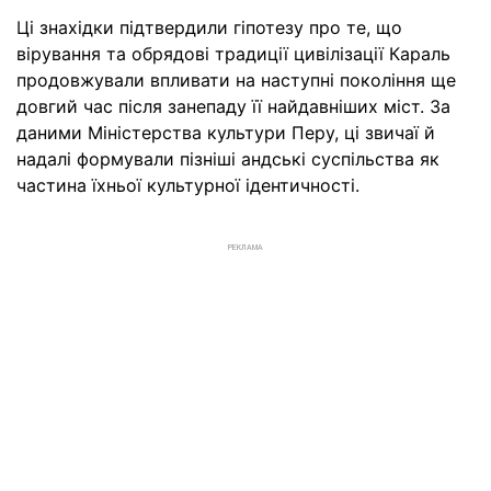
Ці знахідки підтвердили гіпотезу про те, що
вірування та обрядові традиції цивілізації Караль
продовжували впливати на наступні покоління ще
довгий час після занепаду її найдавніших міст. За
даними Міністерства культури Перу, ці звичаї й
надалі формували пізніші андські суспільства як
частина їхньої культурної ідентичності.
РЕКЛАМА