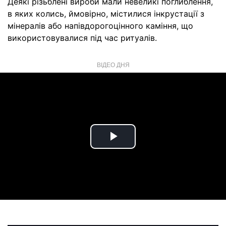
Деякі різьблені вироби мали невеликі поглиблення,
в яких колись, ймовірно, містилися інкрустації з
мінералів або напівдорогоцінного каміння, що
використовувалися під час ритуалів.
ВІДЕО ДНЯ
Play
Video