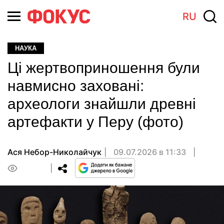
RU
НАУКА
Ці жертвоприношення були
навмисно заховані:
археологи знайшли древні
артефакти у Перу (фото)
Ася Небор-Николайчук
09.07.2026 в 11:33
0