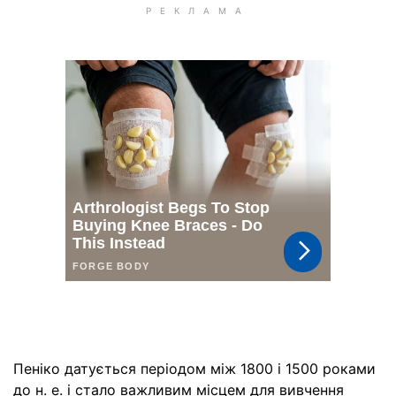
Пеніко датується періодом між 1800 і 1500 роками
до н. е. і стало важливим місцем для вивчення