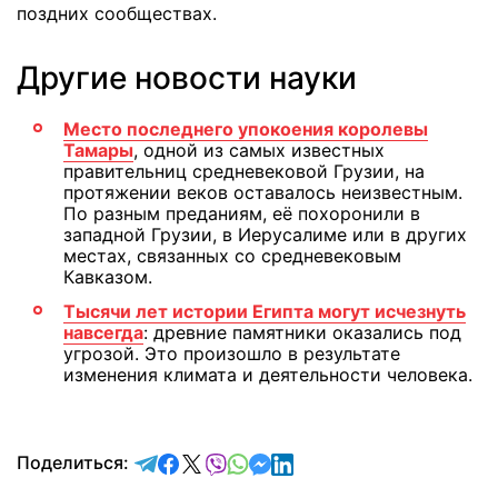
поздних сообществах.
Другие новости науки
Место последнего упокоения королевы
Тамары
, одной из самых известных
правительниц средневековой Грузии, на
протяжении веков оставалось неизвестным.
По разным преданиям, её похоронили в
западной Грузии, в Иерусалиме или в других
местах, связанных со средневековым
Кавказом.
Тысячи лет истории Египта могут исчезнуть
навсегда
: древние памятники оказались под
угрозой. Это произошло в результате
изменения климата и деятельности человека.
отправить в Telegram
поделиться в Facebook
поделиться в X
отправить в Viber
отправить в Whatsapp
отправить в Messenger
отправить в LinkedIn
Поделиться: