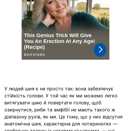
У людей шия є не просто так: вона забезпечує
стійкість голови. У той час як ми можемо легко
витягувати шию й повертати голову, щоб
озирнутися, риби та амфібії не мають такого ж
діапазону рухів, як ми. Це тому, що у них відсутня
анатомічна шия, характерна для чотириногих —
хребетних тварин із чотирма кінцівками, — що