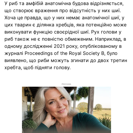
У риб та амфібій анатомічна будова відрізняється,
що створює враження про відсутність у них шиї.
Хоча це правда, що у них немає анатомічної шиї, у
цих тварин є ділянка хребців, яка потенційно може
виконувати функцію своєрідної шиї. Рух голови у
риб також не є повністю обмеженим. Наприклад, в
одному дослідженні 2021 року, опублікованому в
журналі Proceedings of the Royal Society B, було
виявлено, що риби можуть згинати до двох третин
хребта, щоб підняти голову.
РЕКЛАМА