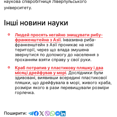
наукова співробітниця Ліверпульського
університету.
Інші новини науки
Людей просять негайно знищувати рибу-
франкенштейна з Азії
. Інвазивна риба-
франкенштейн з Азії проникає на нові
території, через що влада змушена
звернутися по допомогу до населення з
проханням взяти справу у свої руки.
Краб потрапив у пластикову пляшку і два
місяці дрейфував у морі
. Дослідники були
здивовані, виявивши всередині пластикової
пляшки, що дрейфувала в морі, живого краба,
розміри якого в рази перевищували розміри
горлечка.
відправити у Telegram
поділитись у Facebook
поділитись у X
відправити у Viber
відправити у Whatsapp
відправити у Messenger
відправити у LinkedIn
Поширити: