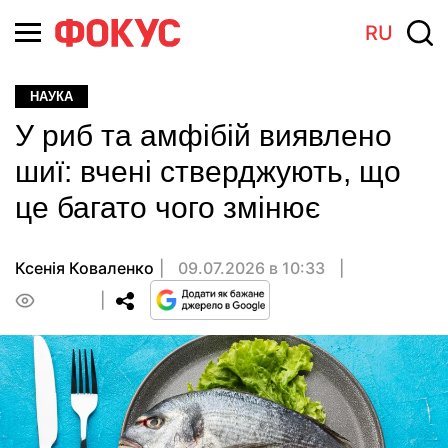
RU
НАУКА
У риб та амфібій виявлено
шиї: вчені стверджують, що
це багато чого змінює
Ксенія Коваленко
09.07.2026 в 10:33
0