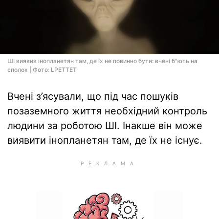
ШІ виявив інопланетян там, де їх не повинно бути: вчені б"ють на
сполох | Фото: LPETTET
Вчені з’ясували, що під час пошуків
позаземного життя необхідний контроль
людини за роботою ШІ. Інакше він може
виявити інопланетян там, де їх не існує.