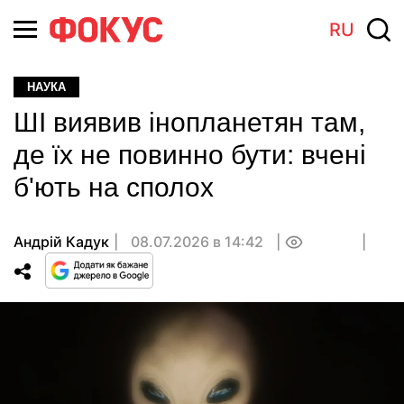
RU
НАУКА
ШІ виявив інопланетян там,
де їх не повинно бути: вчені
б'ють на сполох
Андрій Кадук
08.07.2026 в 14:42
0