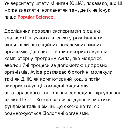
Університету штату Мічиган (США), показало, що ШІ
може виявляти інопланетян там, де їх не існує,
пише
Popular Science.
Дослідники провели експеримент з оцінки
здатності штучного інтелекту розпізнавати
біосигнали потенційних позаземних живих
організмів. Для цього вони використовували
комп’ютерну програму Avida, яка моделює
еволюційні процеси за допомогою цифрових
організмів. Avida розглядає біологічні молекули,
такі як ДНК, як комп’ютерний код, а потім
використовує ці командні рядки для
багаторазового копіювання всередині "віртуальної
чашки Петрі". Кожна версія кодування містить
фундаментальні зміни. Це схоже на те, як
розмножуються біологічні організми.