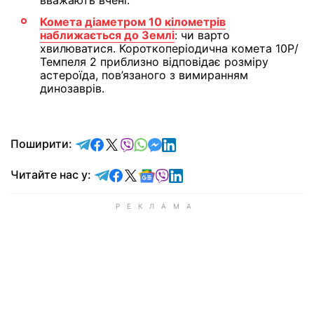
вважають вчені.
Комета діаметром 10 кілометрів
наближається до Землі
: чи варто
хвилюватися. Короткоперіодична комета 10P/
Темпеля 2 приблизно відповідає розміру
астероїда, пов’язаного з вимиранням
динозаврів.
відправити у Telegram
поділитись у Facebook
поділитись у X
відправити у Viber
відправити у Whatsapp
відправити у Messenger
відправити у LinkedIn
Поширити:
Читайте у Telegram
Читайте у Facebook
Читайте у X
Читайте у Google news
Читайте у Viber
Читайте у LinkedIn
Читайте нас у: