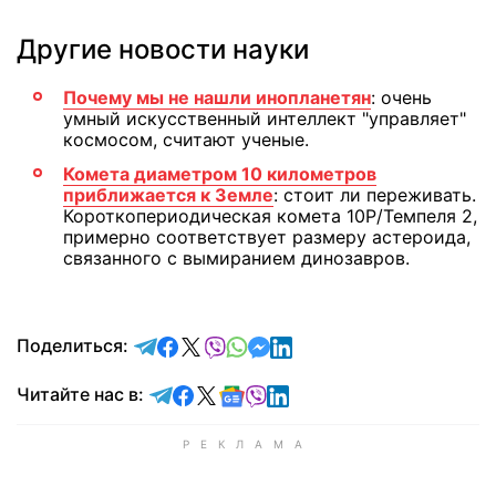
Другие новости науки
Почему мы не нашли инопланетян
: очень
умный искусственный интеллект "управляет"
космосом, считают ученые.
Комета диаметром 10 километров
приближается к Земле
: стоит ли переживать.
Короткопериодическая комета 10P/Темпеля 2,
примерно соответствует размеру астероида,
связанного с вымиранием динозавров.
отправить в Telegram
поделиться в Facebook
поделиться в X
отправить в Viber
отправить в Whatsapp
отправить в Messenger
отправить в LinkedIn
Поделиться:
Читайте в Telegram
Читайте в Facebook
Читайте в X
Читайте в Google news
Читайте в Viber
Читайте в LinkedIn
Читайте нас в: