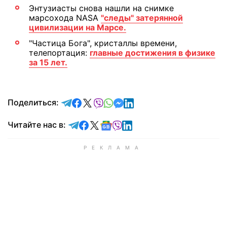
Энтузиасты снова нашли на снимке
марсохода NASA
"следы" затерянной
цивилизации на Марсе.
"Частица Бога", кристаллы времени,
телепортация:
главные достижения в физике
за 15 лет.
отправить в Telegram
поделиться в Facebook
поделиться в X
отправить в Viber
отправить в Whatsapp
отправить в Messenger
отправить в LinkedIn
Поделиться:
Читайте в Telegram
Читайте в Facebook
Читайте в X
Читайте в Google news
Читайте в Viber
Читайте в LinkedIn
Читайте нас в: