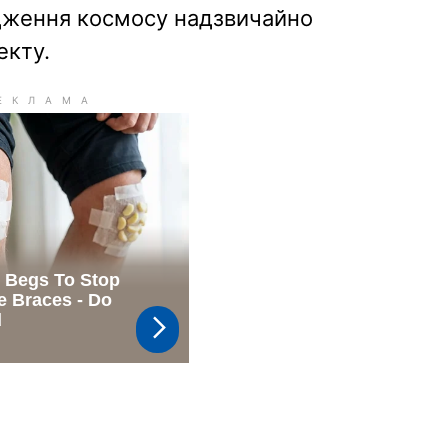
ідження космосу надзвичайно
екту.