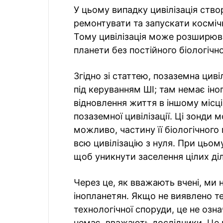
У цьому випадку цивілізація ство
ремонтувати та запускати косміч
Тому цивілізація може розширюва
планети без постійного біологічн
Згідно зі статтею, позаземна циві
під керуванням ШІ; там немає іно
відновлення життя в іншому місці
позаземної цивілізації. Ці зонди м
можливо, частину її біологічного
всю цивілізацію з нуля. При цьо
щоб уникнути заселення цілих ді
Через це, як вважають вчені, ми 
інопланетян. Якщо не виявлено те
технологічної споруди, це не озна
немає, вважають дослідники. Це 