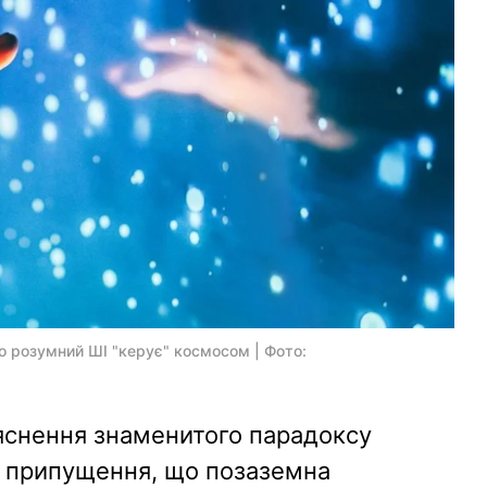
о розумний ШІ "керує" космосом | Фото:
яснення знаменитого парадоксу
ся припущення, що позаземна