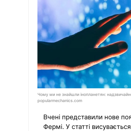
Чому ми не знайшли інопланетян: надзвичайн
popularmechanics.com
Вчені представили нове по
Фермі. У статті висуваєть