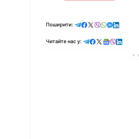
відправити у Telegram
поділитись у Facebo
поділитись у X
відправити у Vi
відправити у
відправит
відправи
Поширити:
Читайте у Telegram
Читайте у Faceb
Читайте у X
Читайте у 
Читайте у
Читайт
Читайте нас у: