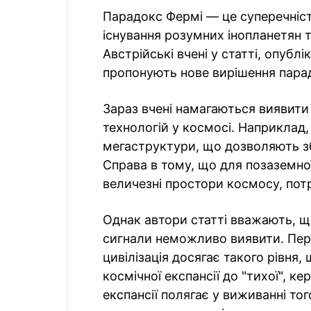
Парадокс Фермі — це суперечніс
існування розумних інопланетян та
Австрійські вчені у статті, опублі
пропонують нове вирішення пара
Зараз вчені намагаються виявити
технологій у космосі. Наприклад
мегаструктури, що дозволяють зб
Справа в тому, що для позаземної 
величезні простори космосу, потр
Однак автори статті вважають, що
сигнали неможливо виявити. Пер
цивілізація досягає такого рівня,
космічної експансії до "тихої", к
експансії полягає у виживанні то