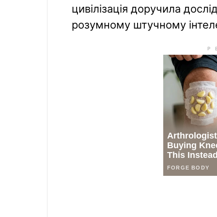
цивілізація доручила досл
розумному штучному інтел