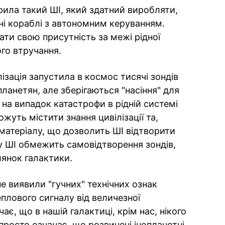
рила такий ШІ, який здатний виробляти,
ні кораблі з автономним керуванням.
ти свою присутність за межі рідної
ого втручання.
лізація запустила в космос тисячі зондів
планетян, але зберігаються "насіння" для
 на випадок катастрофи в рідній системі
ожуть містити знання цивілізації та,
 матеріалу, що дозволить ШІ відтворити
му ШІ обмежить самовідтворення зондів,
лянок галактики.
не виявили "гучних" технічних ознак
плового сигналу від величезної
чає, що в нашій галактиці, крім нас, нікого
просто означає, що розвинені інопланетні