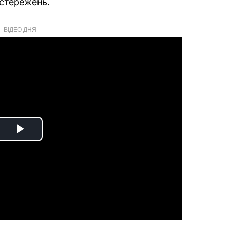
остережень.
ВІДЕО ДНЯ
Play
Video