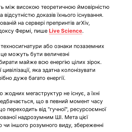
ть між високою теоретичною ймовірністю
 відсутністю доказів їхнього існування.
кованій на сервері препринтів arXiv,
доксу Фермі, пише
Live Science
.
 техносигнатури або ознаки позаземних
, це можуть бути величезні
ирати майже всю енергію цілих зірок.
цивілізації, яка здатна колонізувати
ібно дуже багато енергії.
 жодних мегаструктур не існує, а їхні
едбачається, що в певний момент часу
 що переходить від "гучної", ресурсоємної
ерованої надрозумним ШІ. Мета цієї
го чи іншого розумного виду, збереженні