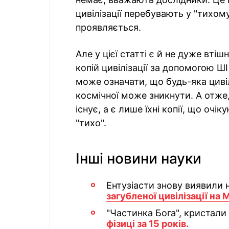
цивілізації перебувають у "тихому"
проявляється.
Але у цієї статті є й не дуже вт
копій цивілізації за допомогою Ш
може означати, що будь-яка цивіл
космічної може зникнути. А отже
існує, а є лише їхні копії, що очі
"тихо".
Інші новини науки
Ентузіасти знову виявили
загубленої цивілізації на 
"Частинка Бога", кристали 
фізиці за 15 років.