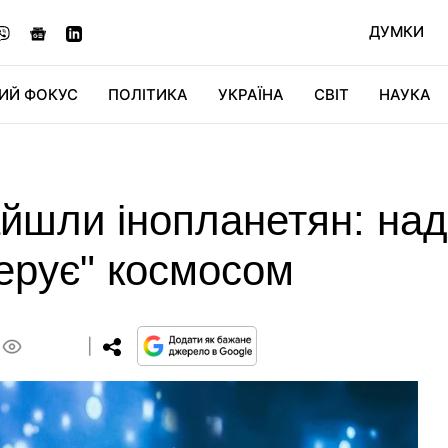
ДУМКИ
ИЙ ФОКУС
ПОЛІТИКА
УКРАЇНА
СВІТ
НАУКА
ДІДЖИТАЛ
АВТО
СВІТФАН
КУ
айшли інопланетян: на
ерує" космосом
0