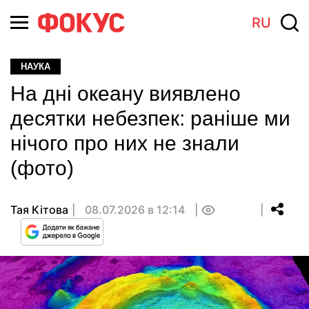
RU
НАУКА
На дні океану виявлено
десятки небезпек: раніше ми
нічого про них не знали
(фото)
Тая Кітова
08.07.2026 в 12:14
0