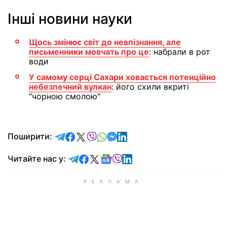
Інші новини науки
Щось змінює світ до невпізнання, але
письменники мовчать про це
: набрали в рот
води
У самому серці Сахари ховається потенційно
небезпечний вулкан
: його схили вкриті
"чорною смолою"
відправити у Telegram
поділитись у Facebook
поділитись у X
відправити у Viber
відправити у Whatsapp
відправити у Messenger
відправити у LinkedIn
Поширити:
Читайте у Telegram
Читайте у Facebook
Читайте у X
Читайте у Google news
Читайте у Viber
Читайте у LinkedIn
Читайте нас у: