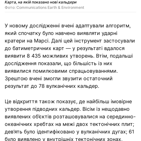
Карта, на якій показано нові кальдери
Фото: Communications Earth & Environment
У новому дослідженні вчені адаптували алгоритм,
який спочатку було навчено виявляти ударні
кратери на Марсі. Далі цей інструмент застосували
до батиметричних карт — у результаті вдалося
виявити 8 435 можливих утворень. Втім, подальші
дослідження показали, що більшість із них
виявилися помилковими спрацьовуваннями.
Зрештою вчені змогли звузити остаточний
результат до 78 вулканічних кальдер.
Це відкриття також показує, де найбільш імовірне
утворення підводних кальдер. Вісім із нещодавно
виявлених об’єктів розташовувалися на серединно-
океанічних хребтах на межі двох тектонічних плит;
дев’ять було ідентифіковано у вулканічних дугах; 61
було виявлено у внутрішніх тектонічних зонах,