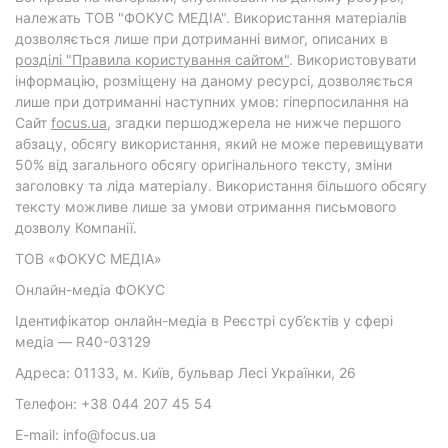
належать ТОВ "ФОКУС МЕДІА". Використання матеріалів
дозволяється лише при дотриманні вимог, описаних в
розділі "Правила користування сайтом"
. Використовувати
інформацію, розміщену на даному ресурсі, дозволяється
лише при дотриманні наступних умов: гіперпосилання на
Cайт
focus.ua
, згадки першоджерела не нижче першого
абзацу, обсягу використання, який не може перевищувати
50% від загального обсягу оригінального тексту, зміни
заголовку та ліда матеріалу. Використання більшого обсягу
тексту можливе лише за умови отримання письмового
дозволу Компанії.
ТОВ «ФОКУС МЕДІА»
Онлайн-медіа ФОКУС
Ідентифікатор онлайн-медіа в Реєстрі суб’єктів у сфері
медіа — R40-03129
Адреса: 01133, м. Київ, бульвар Лесі Українки, 26
Телефон: +38 044 207 45 54
E-mail: info@focus.ua