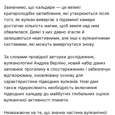
Зазначимо, що кальдери — це великі
кратероподібні заглиблення, які утворюються після
того, як вулкан вивергає з підземної камери
достатню кількість магми, щоб земля над ним
обвалилася. Деякі з них давно згасли й
залишаються неактивними, але інші є вулканічними
системами, які можуть вивергнутися знову.
За словами провідної авторки дослідження,
вулканологині Андреа Верліно, новий набір даних
заповнює прогалину в спостереженнях і забезпечує
відтворювану, оновлювану основу для
характеристики підводних вулканів. Нові дані
також підкреслюють необхідність включення
підводних кальдер до майбутніх глобальних оцінок
вулканічної активності планети.
Незважаючи на те, що значна частина вулканічної