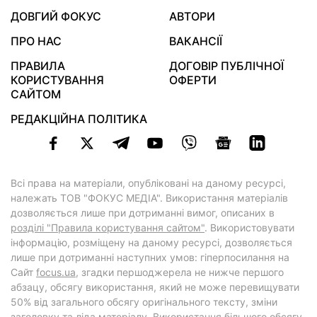
ДОВГИЙ ФОКУС
АВТОРИ
ПРО НАС
ВАКАНСІЇ
ПРАВИЛА
ДОГОВІР ПУБЛІЧНОЇ
КОРИСТУВАННЯ
ОФЕРТИ
САЙТОМ
РЕДАКЦІЙНА ПОЛІТИКА
Всі права на матеріали, опубліковані на даному ресурсі,
належать ТОВ "ФОКУС МЕДІА". Використання матеріалів
дозволяється лише при дотриманні вимог, описаних в
розділі "Правила користування сайтом"
. Використовувати
інформацію, розміщену на даному ресурсі, дозволяється
лише при дотриманні наступних умов: гіперпосилання на
Cайт
focus.ua
, згадки першоджерела не нижче першого
абзацу, обсягу використання, який не може перевищувати
50% від загального обсягу оригінального тексту, зміни
заголовку та ліда матеріалу. Використання більшого обсягу