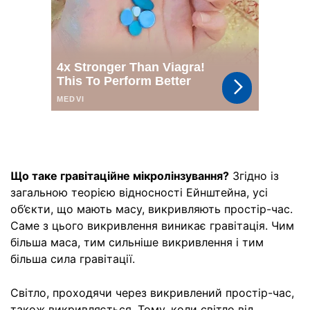
Що таке гравітаційне мікролінзування?
Згідно із
загальною теорією відносності Ейнштейна, усі
об’єкти, що мають масу, викривляють простір-час.
Саме з цього викривлення виникає гравітація. Чим
більша маса, тим сильніше викривлення і тим
більша сила гравітації.
Світло, проходячи через викривлений простір-час,
також викривляється. Тому, коли світло від