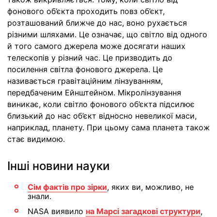
фонового об’єкта проходить повз об’єкт,
розташований ближче до нас, воно рухається
різними шляхами. Це означає, що світло від одного
й того самого джерела може досягати наших
телескопів у різний час. Це призводить до
посилення світла фонового джерела. Це
називається гравітаційним лінзуванням,
передбаченим Ейнштейном. Мікролінзування
виникає, коли світло фонового об’єкта підсилює
близький до нас об’єкт відносно невеликої маси,
наприклад, планету. При цьому сама планета також
стає видимою.
Інші новини науки
Сім фактів про зірки
, яких ви, можливо, не
знали.
NASA виявило
на Марсі загадкові структури
,