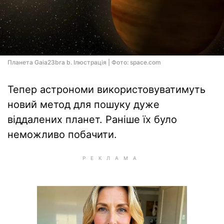
Планета Gaia23bra b. Ілюстрація | Фото: space.com
Тепер астрономи використовуватимуть
новий метод для пошуку дуже
віддалених планет. Раніше їх було
неможливо побачити.