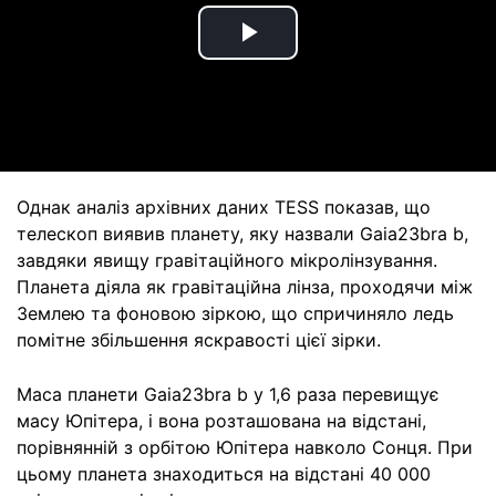
Play
Video
Однак аналіз архівних даних TESS показав, що
телескоп виявив планету, яку назвали Gaia23bra b,
завдяки явищу гравітаційного мікролінзування.
Планета діяла як гравітаційна лінза, проходячи між
Землею та фоновою зіркою, що спричиняло ледь
помітне збільшення яскравості цієї зірки.
Маса планети Gaia23bra b у 1,6 раза перевищує
масу Юпітера, і вона розташована на відстані,
порівнянній з орбітою Юпітера навколо Сонця. При
цьому планета знаходиться на відстані 40 000