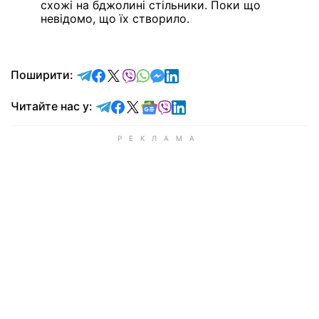
схожі на бджолині стільники. Поки що
невідомо, що їх створило.
відправити у Telegram
поділитись у Facebook
поділитись у X
відправити у Viber
відправити у Whatsapp
відправити у Messenger
відправити у LinkedIn
Поширити:
Читайте у Telegram
Читайте у Facebook
Читайте у X
Читайте у Google news
Читайте у Viber
Читайте у LinkedIn
Читайте нас у: