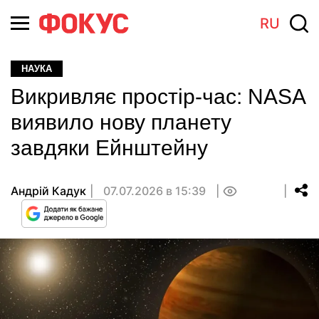
RU
НАУКА
Викривляє простір-час: NASA
виявило нову планету
завдяки Ейнштейну
Андрій Кадук
07.07.2026 в 15:39
0