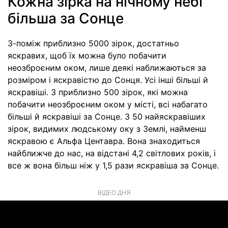
Кожна зірка на нічному небі
більша за Сонце
З-поміж приблизно 5000 зірок, достатньо
яскравих, щоб їх можна було побачити
неозброєним оком, лише деякі наближаються за
розміром і яскравістю до Сонця. Усі інші більші й
яскравіші. З приблизно 500 зірок, які можна
побачити неозброєним оком у місті, всі набагато
більші й яскравіші за Сонце. З 50 найяскравіших
зірок, видимих людському оку з Землі, найменш
яскравою є Альфа Центавра. Вона знаходиться
найближче до нас, на відстані 4,2 світлових років, і
все ж вона більш ніж у 1,5 рази яскравіша за Сонце.
ВІДЕО ДНЯ