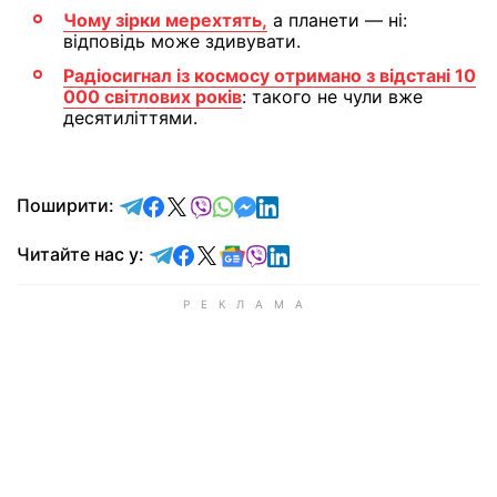
Чому зірки мерехтять,
а планети — ні:
відповідь може здивувати.
Радіосигнал із космосу отримано з відстані 10
000 світлових років
: такого не чули вже
десятиліттями.
відправити у Telegram
поділитись у Facebook
поділитись у X
відправити у Viber
відправити у Whatsapp
відправити у Messenger
відправити у LinkedIn
Поширити:
Читайте у Telegram
Читайте у Facebook
Читайте у X
Читайте у Google news
Читайте у Viber
Читайте у LinkedIn
Читайте нас у: