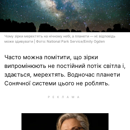
Чому зірки мерехтять на нічному небі, а планети — ні: відповідь
може здивувати | Фото: National Park Service/Emily Ogden
Часто можна помітити, що зірки
випромінюють не постійний потік світла і,
здається, мерехтять. Водночас планети
Сонячної системи цього не роблять.