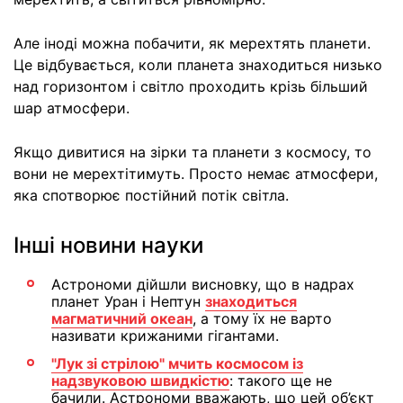
Але іноді можна побачити, як мерехтять планети.
Це відбувається, коли планета знаходиться низько
над горизонтом і світло проходить крізь більший
шар атмосфери.
Якщо дивитися на зірки та планети з космосу, то
вони не мерехтітимуть. Просто немає атмосфери,
яка спотворює постійний потік світла.
Інші новини науки
Астрономи дійшли висновку, що в надрах
планет Уран і Нептун
знаходиться
магматичний океан
, а тому їх не варто
називати крижаними гігантами.
"Лук зі стрілою" мчить космосом із
надзвуковою швидкістю
: такого ще не
бачили. Астрономи вважають, що цей об’єкт