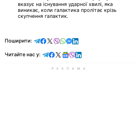
вказує на існування ударної хвилі, яка
виникає, коли галактика пролітає крізь
скупчення галактик.
відправити у Telegram
поділитись у Facebook
поділитись у X
відправити у Viber
відправити у Whatsapp
відправити у Messenger
відправити у LinkedIn
Поширити:
Читайте у Telegram
Читайте у Facebook
Читайте у X
Читайте у Google news
Читайте у Viber
Читайте у LinkedIn
Читайте нас у: