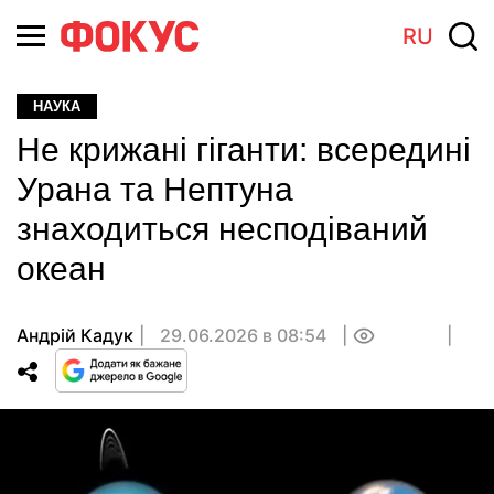
RU
НАУКА
Не крижані гіганти: всередині
Урана та Нептуна
знаходиться несподіваний
океан
Андрій Кадук
29.06.2026 в 08:54
0