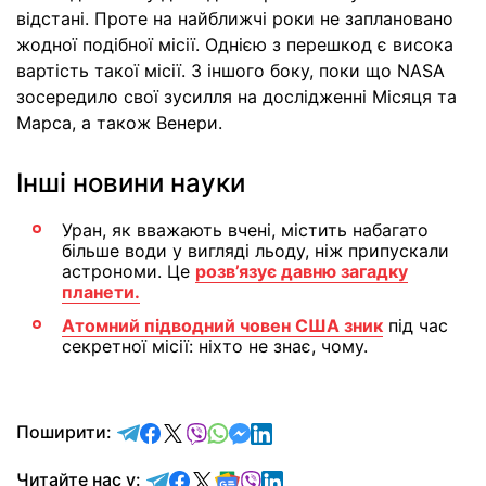
відстані. Проте на найближчі роки не заплановано
жодної подібної місії. Однією з перешкод є висока
вартість такої місії. З іншого боку, поки що NASA
зосередило свої зусилля на дослідженні Місяця та
Марса, а також Венери.
Інші новини науки
Уран, як вважають вчені, містить набагато
більше води у вигляді льоду, ніж припускали
астрономи. Це
розв’язує давню загадку
планети.
Атомний підводний човен США зник
під час
секретної місії: ніхто не знає, чому.
відправити у Telegram
поділитись у Facebook
поділитись у X
відправити у Viber
відправити у Whatsapp
відправити у Messenger
відправити у LinkedIn
Поширити:
Читайте у Telegram
Читайте у Facebook
Читайте у X
Читайте у Google news
Читайте у Viber
Читайте у LinkedIn
Читайте нас у: