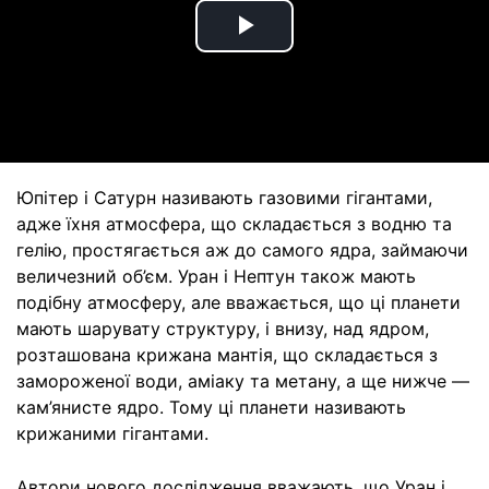
Play
Video
Юпітер і Сатурн називають газовими гігантами,
адже їхня атмосфера, що складається з водню та
гелію, простягається аж до самого ядра, займаючи
величезний об’єм. Уран і Нептун також мають
подібну атмосферу, але вважається, що ці планети
мають шарувату структуру, і внизу, над ядром,
розташована крижана мантія, що складається з
замороженої води, аміаку та метану, а ще нижче —
кам’янисте ядро. Тому ці планети називають
крижаними гігантами.
Автори нового дослідження вважають, що Уран і