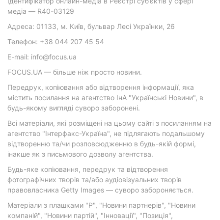
Ідентифікатор онлайн-медіа в Реєстрі суб’єктів у сфері
медіа — R40-03129
Адреса: 01133, м. Київ, бульвар Лесі Українки, 26
Телефон: +38 044 207 45 54
E-mail: info@focus.ua
FOCUS.UA — більше ніж просто новини.
Передрук, копіювання або відтворення інформації, яка
містить посилання на агентство ІнА "Українські Новини", в
будь-якому вигляді суворо заборонені.
Всі матеріали, які розміщені на цьому сайті з посиланням на
агентство "Інтерфакс-Україна", не підлягають подальшому
відтворенню та/чи розповсюдженню в будь-якій формі,
інакше як з письмового дозволу агентства.
Будь-яке копіювання, передрук та відтворення
фотографічних творів та/або аудіовізуальних творів
правовласника Getty Images — суворо забороняється.
Матеріали з плашками "Р", "Новини партнерів", "Новини
компаній", "Новини партій", "Інновації", "Позиція",