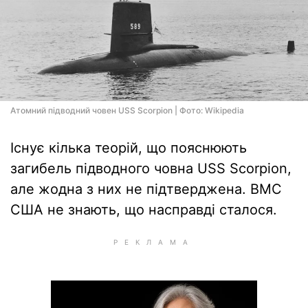
Атомний підводний човен USS Scorpion | Фото: Wikipedia
Існує кілька теорій, що пояснюють
загибель підводного човна USS Scorpion,
але жодна з них не підтверджена. ВМС
США не знають, що насправді сталося.