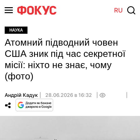
RU
НАУКА
Атомний підводний човен
США зник під час секретної
місії: ніхто не знає, чому
(фото)
Андрій Кадук
28.06.2026 в 16:32
0