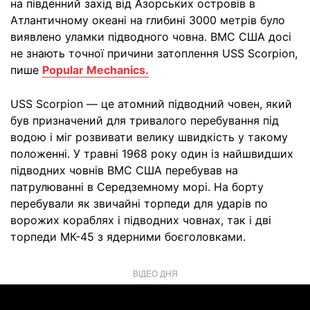
на південний захід від Азорських островів в
Атлантичному океані на глибині 3000 метрів було
виявлено уламки підводного човна. ВМС США досі
не знають точної причини затоплення USS Scorpion,
пише
Popular Mechanics.
USS Scorpion — це атомний підводний човен, який
був призначений для тривалого перебування під
водою і міг розвивати велику швидкість у такому
положенні. У травні 1968 року один із найшвидших
підводних човнів ВМС США перебував на
патрулюванні в Середземному морі. На борту
перебували як звичайні торпеди для ударів по
ворожих кораблях і підводних човнах, так і дві
торпеди МК-45 з ядерними боєголовками.
ВІДЕО ДНЯ