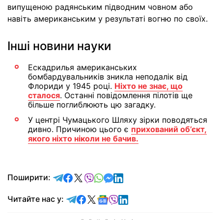
випущеною радянським підводним човном або
навіть американським у результаті вогню по своїх.
Інші новини науки
Ескадрилья американських
бомбардувальників зникла неподалік від
Флориди у 1945 році.
Ніхто не знає, що
сталося
. Останні повідомлення пілотів ще
більше поглиблюють цю загадку.
У центрі Чумацького Шляху зірки поводяться
дивно. Причиною цього є
прихований об’єкт,
якого ніхто ніколи не бачив.
відправити у Telegram
поділитись у Facebook
поділитись у X
відправити у Viber
відправити у Whatsapp
відправити у Messenger
відправити у LinkedIn
Поширити:
Читайте у Telegram
Читайте у Facebook
Читайте у X
Читайте у Google news
Читайте у Viber
Читайте у LinkedIn
Читайте нас у: