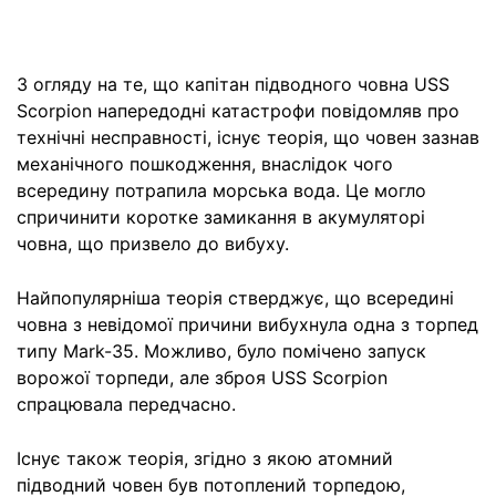
З огляду на те, що капітан підводного човна USS
Scorpion напередодні катастрофи повідомляв про
технічні несправності, існує теорія, що човен зазнав
механічного пошкодження, внаслідок чого
всередину потрапила морська вода. Це могло
спричинити коротке замикання в акумуляторі
човна, що призвело до вибуху.
Найпопулярніша теорія стверджує, що всередині
човна з невідомої причини вибухнула одна з торпед
типу Mark-35. Можливо, було помічено запуск
ворожої торпеди, але зброя USS Scorpion
спрацювала передчасно.
Існує також теорія, згідно з якою атомний
підводний човен був потоплений торпедою,