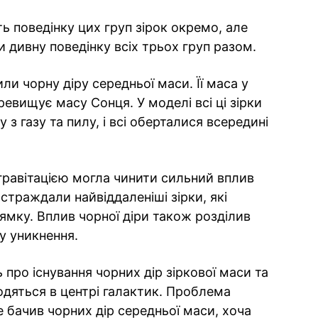
ть поведінку цих груп зірок окремо, але
 дивну поведінку всіх трьох груп разом.
и чорну діру середньої маси. Її маса у
ревищує масу Сонця. У моделі всі ці зірки
з газу та пилу, і всі оберталися всередині
гравітацією могла чинити сильний вплив
остраждали найвіддаленіші зірки, які
ямку. Вплив чорної діри також розділив
ну уникнення.
про існування чорних дір зіркової маси та
одяться в центрі галактик. Проблема
е бачив чорних дір середньої маси, хоча