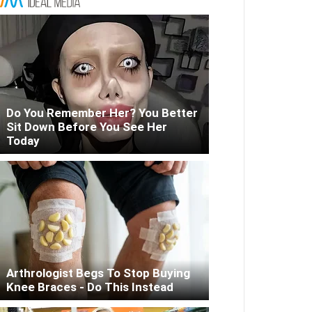
Do You Remember Her? You Better
Sit Down Before You See Her
Today
Arthrologist Begs To Stop Buying
Knee Braces - Do This Instead