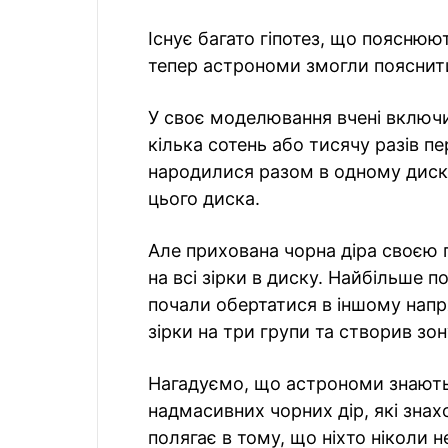
Існує багато гіпотез, що пояснюю
тепер астрономи змогли пояснити
У своє моделювання вчені включил
кілька сотень або тисячу разів пе
народилися разом в одному диску 
цього диска.
Але прихована чорна діра своєю 
на всі зірки в диску. Найбільше п
почали обертатися в іншому напр
зірки на три групи та створив зо
Нагадуємо, що астрономи знають 
надмасивних чорних дір, які знах
полягає в тому, що ніхто ніколи н