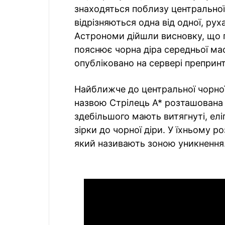
знаходяться поблизу центральної ч
відрізняються одна від одної, ру
Астрономи дійшли висновку, що п
пояснює чорна діра середньої ма
опубліковано на сервері препринт
Найближче до центральної чорної
назвою Стрілець A* розташована 
здебільшого мають витягнуті, елі
зірки до чорної діри. У їхньому р
який називають зоною уникнення