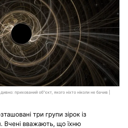
ивно: прихований об"єкт, якого ніхто ніколи не бачив |
зташовані три групи зірок із
 Вчені вважають, що їхню