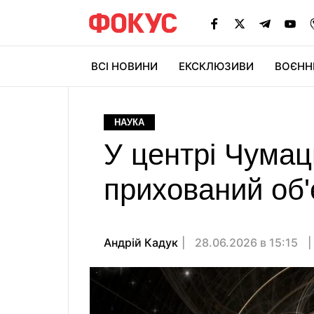
ВСІ НОВИНИ
ЕКСКЛЮЗИВИ
ВОЄНН
НАУКА
У центрі Чумац
прихований об'є
Андрій Кадук
28.06.2026 в 15:15