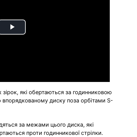
Play
Video
 зірок, які обертаються за годинниковою
но впорядкованому диску поза орбітами S-
дяться за межами цього диска, які
ертаються проти годинникової стрілки.