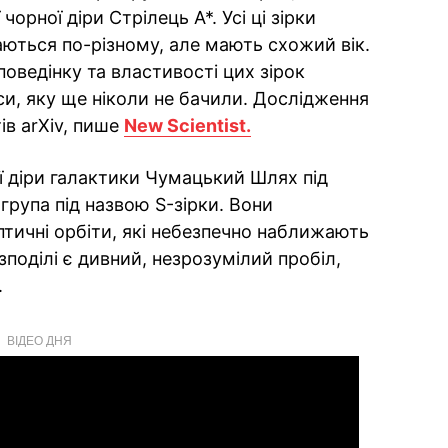
орної діри Стрілець A*. Усі ці зірки
хаються по-різному, але мають схожий вік.
оведінку та властивості цих зірок
си, яку ще ніколи не бачили. Дослідження
ів arXiv, пише
New Scientist.
 діри галактики Чумацький Шлях під
група під назвою S-зірки. Вони
птичні орбіти, які небезпечно наближають
озподілі є дивний, незрозумілий пробіл,
.
ВІДЕО ДНЯ