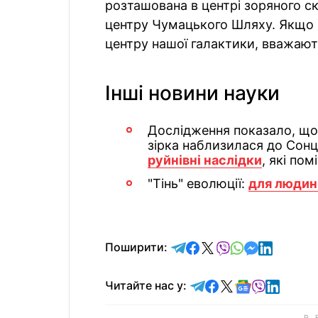
розташована в центрі зоряного с
центру Чумацького Шляху. Якщо 
центру нашої галактики, вважаю
Інші новини науки
Дослідження показало, що 
зірка наблизилася до Сонц
руйнівні наслідки
, які помі
"Тінь" еволюції:
для людини
відправити у Telegram
поділитись у Facebo
поділитись у X
відправити у Vi
відправити у
відправит
відправи
Поширити:
Читайте у Telegram
Читайте у Faceb
Читайте у X
Читайте у 
Читайте у
Читайт
Читайте нас у: