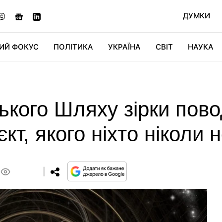
ДУМКИ
ИЙ ФОКУС
ПОЛІТИКА
УКРАЇНА
СВІТ
НАУКА
ДІДЖИТАЛ
АВТО
СВІТФАН
КУ
ького Шляху зірки пово
кт, якого ніхто ніколи 
0