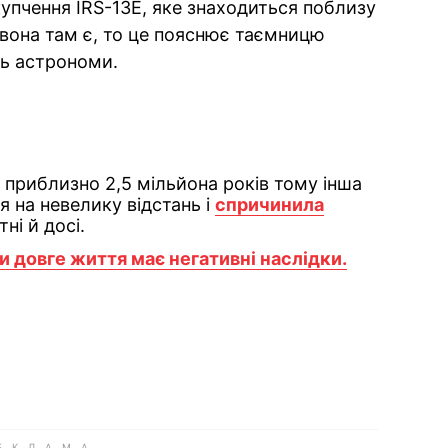
купчення IRS-13E, яке знаходиться поблизу
вона там є, то це пояснює таємницю
ть астрономи.
приблизно 2,5 мільйона років тому інша
я на невелику відстань і
спричинила
тні й досі.
 довге життя має негативні наслідки.
ok
ber
 Whatsapp
и у Messenger
ти у LinkedIn
ook
Google news
 Viber
е у LinkedIn