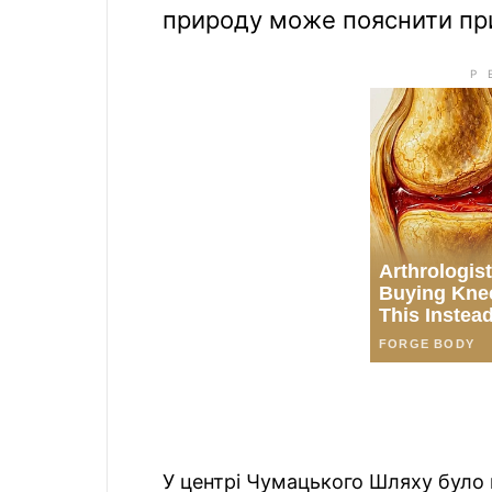
природу може пояснити при
У центрі Чумацького Шляху було в