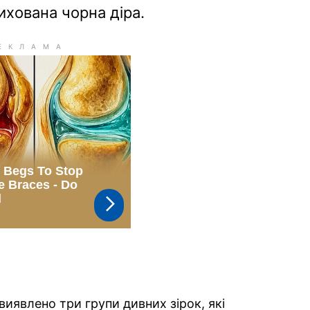
хована чорна діра.
иявлено три групи дивних зірок, які