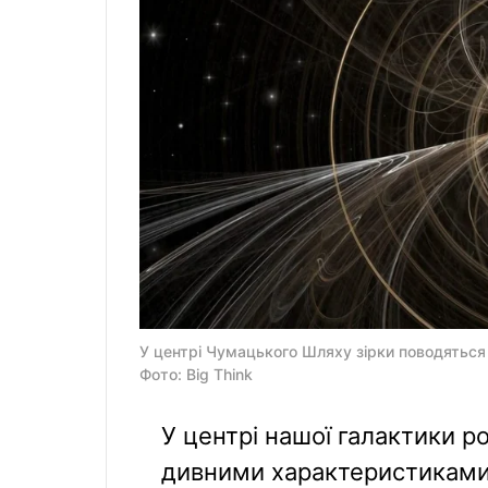
У центрі Чумацького Шляху зірки поводяться д
Фото: Big Think
У центрі нашої галактики ро
дивними характеристиками.