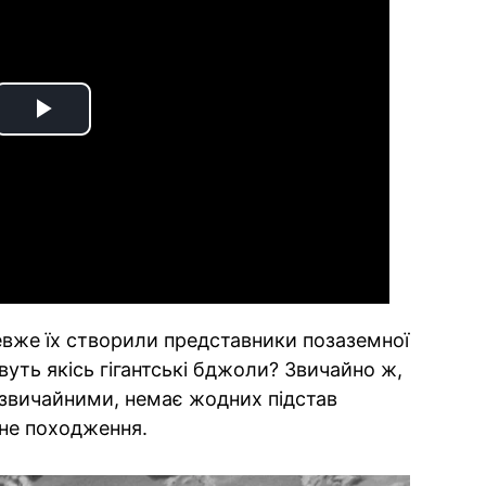
Play
Video
Невже їх створили представники позаземної
ивуть якісь гігантські бджоли? Звичайно ж,
незвичайними, немає жодних підстав
не походження.