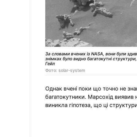
За словами вчених із NASA, вони були здив
знімках було видно багатокутні структури,
Гейл
Фото: solar-system
Однак вчені поки що точно не зна
багатокутники. Марсохід виявив на
виникла гіпотеза, що ці структури