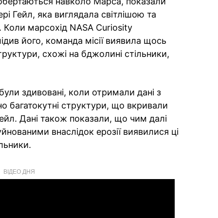
 обертаються навколо Марса, показали
ері Гейл, яка виглядала світлішою та
. Коли марсохід NASA Curiosity
ідив його, команда місії виявила щось
труктури, схожі на бджолині стільники,
були здивовані, коли отримали дані з
но багатокутні структури, що вкривали
Гейл. Дані також показали, що чим далі
уйнованими внаслідок ерозії виявилися ці
льники.
ВІДЕО ДНЯ