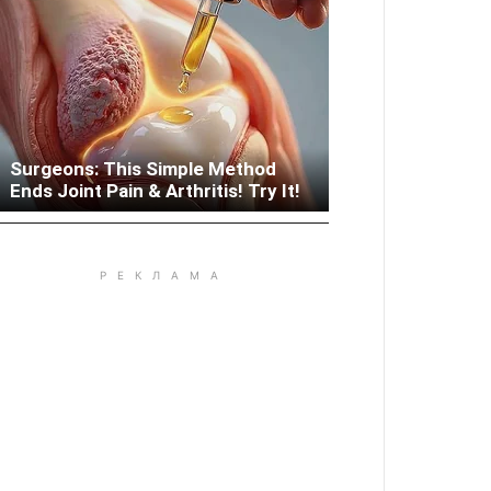
Surgeons: This Simple Method
Woman Lives In Garage - Don't
Ends Joint Pain & Arthritis! Try It!
Judge Until You Peek Inside