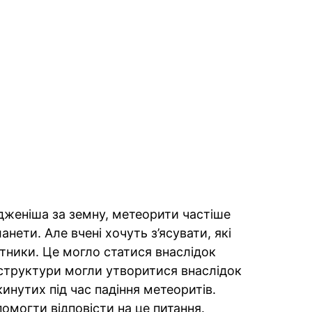
дженіша за земну, метеорити частіше
нети. Але вчені хочуть з’ясувати, які
утники. Це могло статися внаслідок
і структури могли утворитися внаслідок
кинутих під час падіння метеоритів.
могти відповісти на це питання.