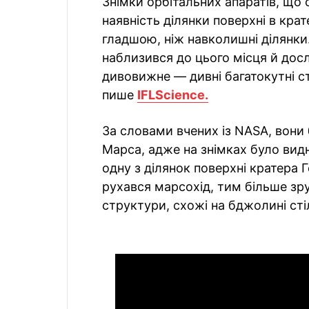
Знімки орбітальних апаратів, що
наявність ділянки поверхні в крат
гладшою, ніж навколишні ділянки
наблизився до цього місця й досл
дивовижне — дивні багатокутні с
пише
IFLScience.
За словами вчених із NASA, вони 
Марса, адже на знімках було вид
одну з ділянок поверхні кратера 
рухався марсохід, тим більше зр
структури, схожі на бджолині сті