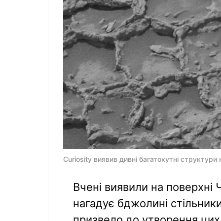
Curiosity виявив дивні багатокутні структури
Вчені виявили на поверхні 
нагадує бджолині стільник
призвело до утворення цих