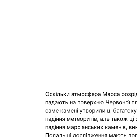
Оскільки атмосфера Марса розрі
падають на поверхню Червоної пла
саме камені утворили ці багаток
падіння метеоритів, але також ц
падіння марсіанських каменів, ви
Подальші дослідження мають допо