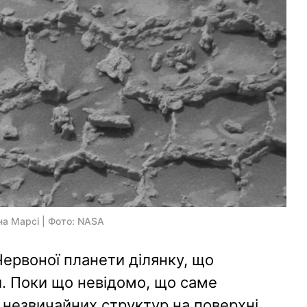
 на Марсі | Фото: NASA
Червоної планети ділянку, що
и. Поки що невідомо, що саме
 незвичайних структур на поверхні