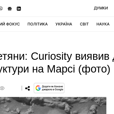
ДУМКИ
ИЙ ФОКУС
ПОЛІТИКА
УКРАЇНА
СВІТ
НАУКА
ДІДЖИТАЛ
АВТО
СВІТФАН
КУ
тяни: Curiosity виявив 
уктури на Марсі (фото)
0