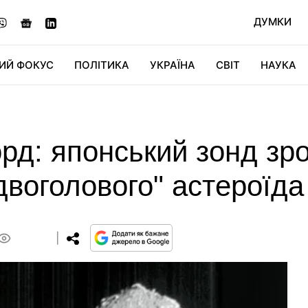
ДУМКИ
ИЙ ФОКУС
ПОЛІТИКА
УКРАЇНА
СВІТ
НАУКА
ДІДЖИТАЛ
АВТО
СВІТФАН
КУ
рд: японський зонд зро
двоголового" астероїда
0