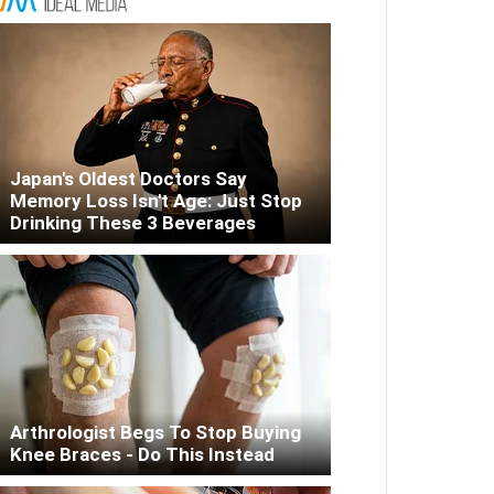
Japan's Oldest Doctors Say
Memory Loss Isn't Age: Just Stop
Drinking These 3 Beverages
Arthrologist Begs To Stop Buying
Knee Braces - Do This Instead