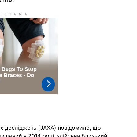
их досліджень (JAXA) повідомило, що
пущений у 2014 році, здійснив близький