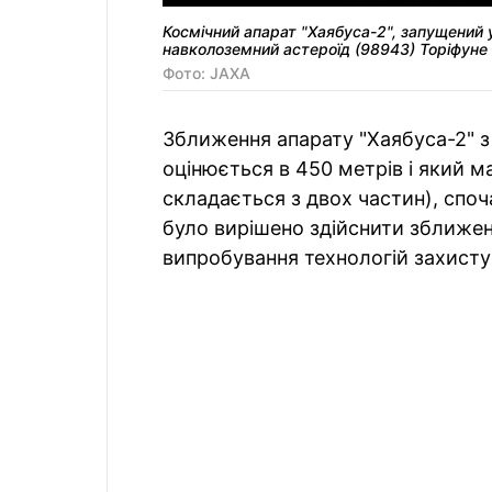
Космічний апарат "Хаябуса-2", запущений у
навколоземний астероїд (98943) Торіфуне 
Фото: JAXA
Зближення апарату "Хаябуса-2" з
оцінюється в 450 метрів і який м
складається з двох частин), споч
було вирішено здійснити зближе
випробування технологій захисту 