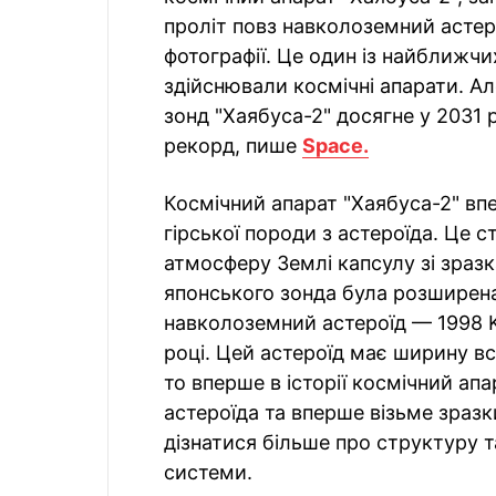
проліт повз навколоземний астер
фотографії. Це один із найближчи
здійснювали космічні апарати. Ал
зонд "Хаябуса-2" досягне у 2031 р
рекорд, пише
Space.
Космічний апарат "Хаябуса-2" впе
гірської породи з астероїда. Це с
атмосферу Землі капсулу зі зразк
японського зонда була розширена
навколоземний астероїд — 1998 K
році. Цей астероїд має ширину всь
то вперше в історії космічний ап
астероїда та вперше візьме зраз
дізнатися більше про структуру т
системи.