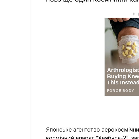
Японське агентство аерокосмічн
космічний апарат "Хаябуса-2", за