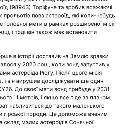
оїд (98943) Торіфуне та зробив вражаючі
х прольотів повз астероїд, які коли-небудь
е головної мети в рамках розширеної місії
оці, і тоді він також має встановити
рше в історії доставив на Землю зразки
талося у 2020 році, коли зонд запустив у
ами астероїда Рюгу. Після цього місія
, і він вирушив досліджувати ще один
Y26. До своєї мети зонд прибуде у 2031
ого 11 метрів, і якщо все піде за планом,
арат наблизиться до такого маленького
ки гірської породи. Це допоможе вченим
а склад малих астероїдів Сонячної