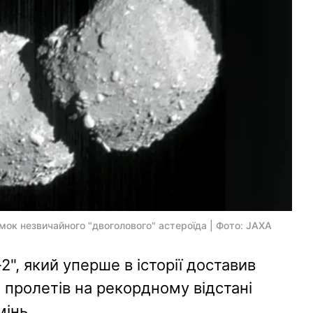
мок незвичайного "двоголового" астероїда | Фото: JAXA
", який уперше в історії доставив
 пролетів на рекордному відстані
інь.