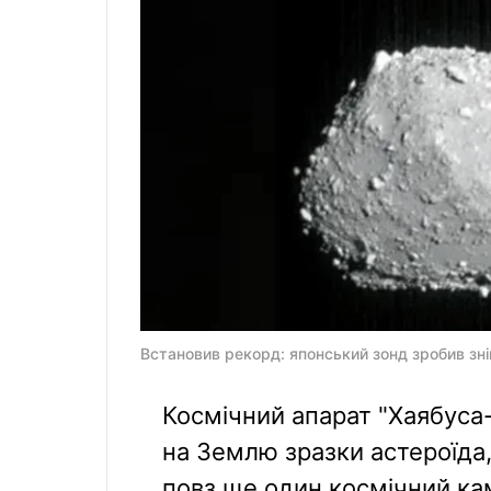
Встановив рекорд: японський зонд зробив зні
Космічний апарат "Хаябуса-2
на Землю зразки астероїда,
повз ще один космічний кам