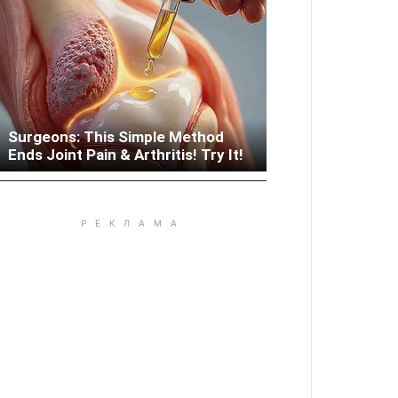
Surgeons: This Simple Method
Woman Lives In Garage - Don't
Ends Joint Pain & Arthritis! Try It!
Judge Until You Peek Inside