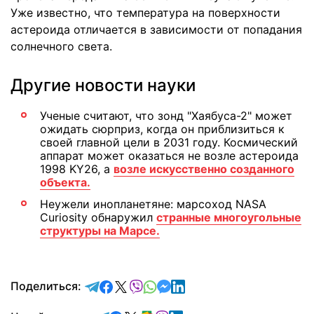
Уже известно, что температура на поверхности
астероида отличается в зависимости от попадания
солнечного света.
Другие новости науки
Ученые считают, что зонд "Хаябуса-2" может
ожидать сюрприз, когда он приблизиться к
своей главной цели в 2031 году. Космический
аппарат может оказаться не возле астероида
1998 KY26, а
возле искусственно созданного
объекта.
Неужели инопланетяне: марсоход NASA
Curiosity обнаружил
странные многоугольные
структуры на Марсе.
отправить в Telegram
поделиться в Facebook
поделиться в X
отправить в Viber
отправить в Whatsapp
отправить в Messenger
отправить в LinkedIn
Поделиться: