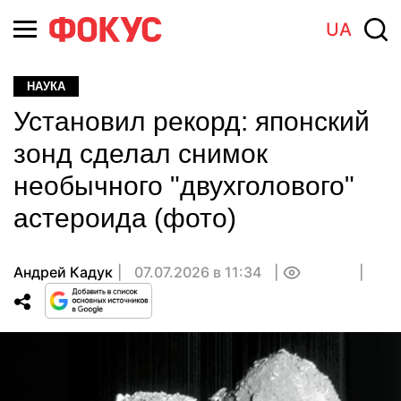
UA
НАУКА
Установил рекорд: японский
зонд сделал снимок
необычного "двухголового"
астероида (фото)
Андрей Кадук
07.07.2026 в 11:34
0