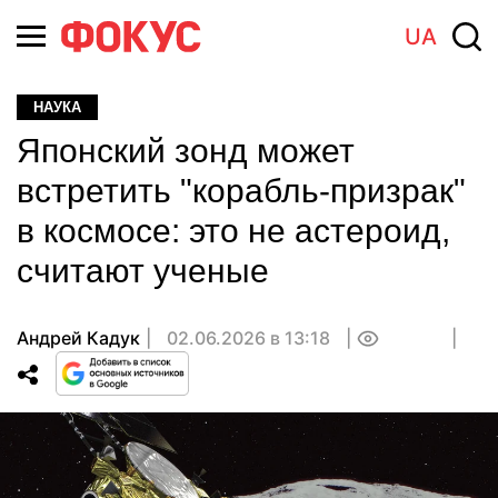
UA
НАУКА
Японский зонд может
встретить "корабль-призрак"
в космосе: это не астероид,
считают ученые
Андрей Кадук
02.06.2026 в 13:18
0