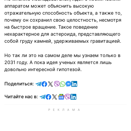
аппаратом может объяснить высокую
отражательную способность объекта, а также то,
почему он сохранил свою целостность, несмотря
на быстрое вращение. Такое поведение
нехарактерное для астероида, представляющего
собой груду камней, удерживаемых гравитацией.
Но так ли это на самом деле мы узнаем только в
2031 году. А пока идея ученых является лишь
довольно интересной гипотезой.
отправить в Telegram
поделиться в Facebook
поделиться в X
отправить в Viber
отправить в Whatsapp
отправить в Messenger
отправить в LinkedIn
Поделиться:
Читайте в Telegram
Читайте в Facebook
Читайте в X
Читайте в Google news
Читайте в Viber
Читайте в LinkedIn
Читайте нас в: