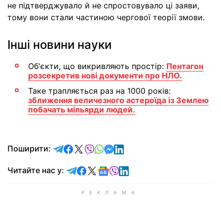
не підтверджувало й не спростовувало ці заяви,
тому вони стали частиною чергової теорії змови.
Інші новини науки
Об'єкти, що викривляють простір:
Пентагон
розсекретив нові документи про НЛО.
Таке трапляється раз на 1000 років:
зближення величезного астероїда із Землею
побачать мільярди людей.
відправити у Telegram
поділитись у Facebook
поділитись у X
відправити у Viber
відправити у Whatsapp
відправити у Messenger
відправити у LinkedIn
Поширити:
Читайте у Telegram
Читайте у Facebook
Читайте у X
Читайте у Google news
Читайте у Viber
Читайте у LinkedIn
Читайте нас у: