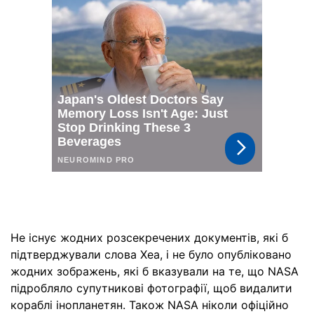
Не існує жодних розсекречених документів, які б
підтверджували слова Хеа, і не було опубліковано
жодних зображень, які б вказували на те, що NASA
підробляло супутникові фотографії, щоб видалити
кораблі інопланетян. Також NASA ніколи офіційно