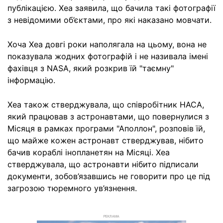
публікацією. Хеа заявила, що бачила такі фотографії
з невідомими об’єктами, про які наказано мовчати.
Хоча Хеа довгі роки наполягала на цьому, вона не
показувала жодних фотографій і не називала імені
фахівця з NASA, який розкрив їй "таємну"
інформацію.
Хеа також стверджувала, що співробітник НАСА,
який працював з астронавтами, що повернулися з
Місяця в рамках програми "Аполлон", розповів їй,
що майже кожен астронавт стверджував, нібито
бачив кораблі інопланетян на Місяці. Хеа
стверджувала, що астронавти нібито підписали
документи, зобов’язавшись не говорити про це під
загрозою тюремного ув’язнення.
РЕКЛАМА