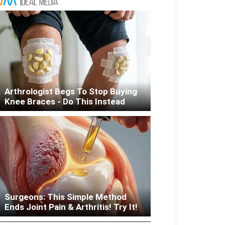
Arthrologist Begs To Stop Buying
Knee Braces - Do This Instead
Columbus: High Blood Sugar
Surgeons: This Simple Method
Patients Are Quietly Using This
Ends Joint Pain & Arthritis! Try It!
Liver Fix