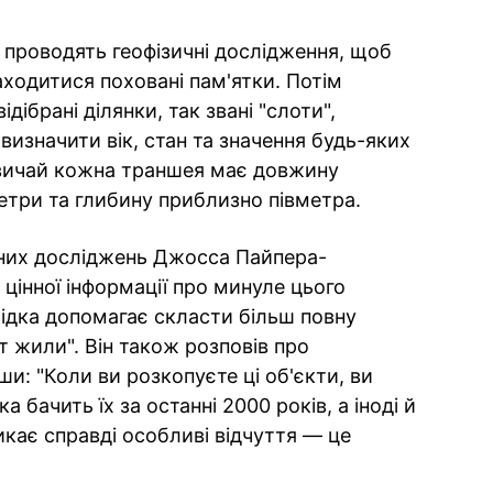
 проводять геофізичні дослідження, щоб
аходитися поховані пам'ятки. Потім
ібрані ділянки, так звані "слоти",
изначити вік, стан та значення будь-яких
азвичай кожна траншея має довжину
етри та глибину приблизно півметра.
чних досліджень Джосса Пайпера-
цінної інформації про минуле цього
ахідка допомагає скласти більш повну
т жили". Він також розповів про
ши: "Коли ви розкопуєте ці об'єкти, ви
бачить їх за останні 2000 років, а іноді й
икає справді особливі відчуття — це