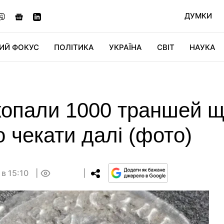
ДУМКИ
ИЙ ФОКУС
ПОЛІТИКА
УКРАЇНА
СВІТ
НАУКА
ДІДЖИТАЛ
АВТО
СВІТФАН
КУ
опали 1000 траншей щ
о чекати далі (фото)
 в 15:10
0