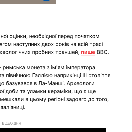
ної оцінки, необхідної перед початком
ягом наступних двох років на всій трасі
рхеологічних пробних траншей,
пише
BBC.
 римська монета з ім'ям імператора
а північною Галлією наприкінці III століття
що базувався в Ла-Манші. Археологи
ної доби та уламки кераміки, що є ще
мешкали в цьому регіоні задовго до того,
залізниці.
ВІДЕО ДНЯ