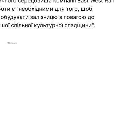
ичного середовища компанії East West Rail
боти є "необхідними для того, щоб
обудувати залізницю з повагою до
ої спільної культурної спадщини".
РЕКЛАМА