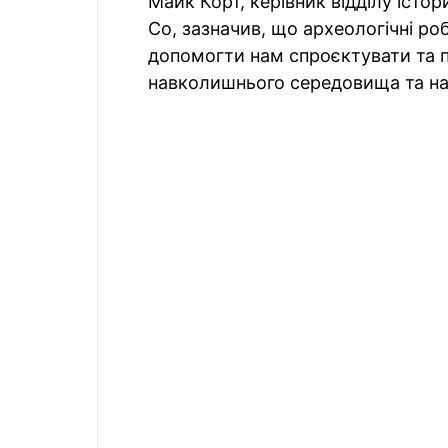
Майк Корт, керівник відділу істор
Co, зазначив, що археологічні ро
допомогти нам спроєктувати та п
навколишнього середовища та наш