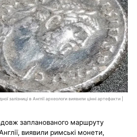
ї залізниці в Англії археологи виявили цінні артефакти |
уздовж запланованого маршруту
 Англії, виявили римські монети,