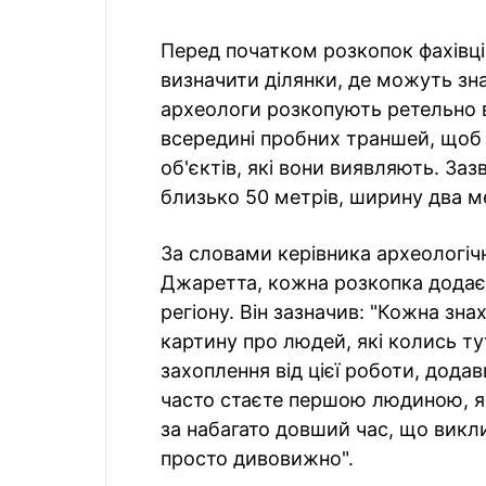
Перед початком розкопок фахівці
визначити ділянки, де можуть зн
археологи розкопують ретельно від
всередині пробних траншей, щоб в
об'єктів, які вони виявляють. З
близько 50 метрів, ширину два м
За словами керівника археологі
Джаретта, кожна розкопка додає 
регіону. Він зазначив: "Кожна зн
картину про людей, які колись ту
захоплення від цієї роботи, додав
часто стаєте першою людиною, яка 
за набагато довший час, що викл
просто дивовижно".