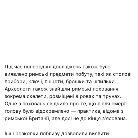
Під час попередніх досліджень також було
виявлено римські предмети побуту, такі як столові
прибори, ключі, пінцети, брошки та шпильки.
Археологи також знайшли римські поховання,
зокрема скелети, розміщені в ровах та трунах.
Одне з поховань свідчило про те, що після смерті
голову було відокремлено — практика, відома з
римської Британії, але досі не до кінця з'ясована.
Інші розкопки поблизу дозволили виявити