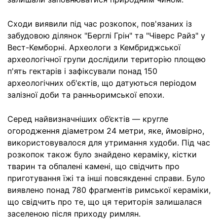
Сходи виявили під час розкопок, пов'язаних із
забудовою ділянок "Берглі Грін" та "Чіверс Райз" у
Вест-Кемборні. Археологи з Кембриджської
археологічної групи дослідили територію площею
п'ять гектарів і зафіксували понад 150
археологічних об'єктів, що датуються періодом
залізної доби та ранньоримської епохи.
Серед найвизначніших об’єктів — кругле
огородження діаметром 24 метри, яке, ймовірно,
використовувалося для утримання худоби. Під час
розкопок також було знайдено кераміку, кістки
тварин та обпалені камені, що свідчить про
приготування їжі та інші повсякденні справи. Було
виявлено понад 780 фрагментів римської кераміки,
що свідчить про те, що ця територія залишалася
заселеною після приходу римлян.