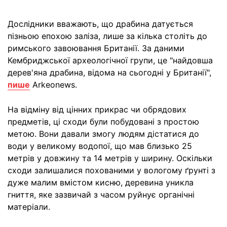
Дослідники вважають, що драбина датується
пізньою епохою заліза, лише за кілька століть до
римського завоювання Британії. За даними
Кембриджської археологічної групи, це "найдовша
дерев'яна драбина, відома на сьогодні у Британії",
пише
Arkeonews.
На відміну від цінних прикрас чи обрядових
предметів, ці сходи були побудовані з простою
метою. Вони давали змогу людям дістатися до
води у великому водопої, що мав близько 25
метрів у довжину та 14 метрів у ширину. Оскільки
сходи залишалися похованими у вологому ґрунті з
дуже малим вмістом кисню, деревина уникла
гниття, яке зазвичай з часом руйнує органічні
матеріали.