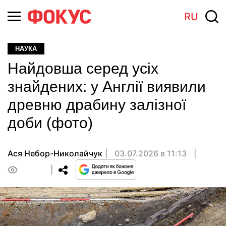
RU
НАУКА
Найдовша серед усіх
знайдених: у Англії виявили
древню драбину залізної
доби (фото)
Ася Небор-Николайчук
03.07.2026 в 11:13
0