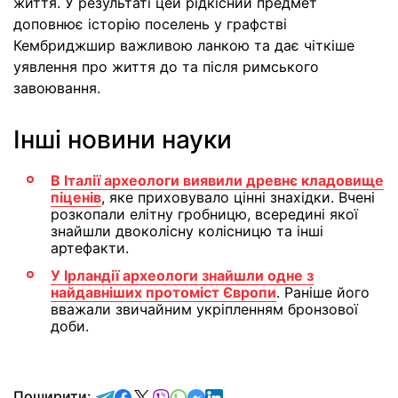
життя. У результаті цей рідкісний предмет
доповнює історію поселень у графстві
Кембриджшир важливою ланкою та дає чіткіше
уявлення про життя до та після римського
завоювання.
Інші новини науки
В Італії археологи виявили древнє кладовище
піценів
, яке приховувало цінні знахідки. Вчені
розкопали елітну гробницю, всередині якої
знайшли двоколісну колісницю та інші
артефакти.
У Ірландії археологи знайшли одне з
найдавніших протоміст Європи
. Раніше його
вважали звичайним укріпленням бронзової
доби.
відправити у Telegram
поділитись у Facebook
поділитись у X
відправити у Viber
відправити у Whatsapp
відправити у Messenger
відправити у LinkedIn
Поширити: