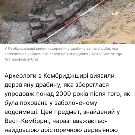
У Кембриджширі виявили дерев'яну драбину залізної доби, яка
вважається найдовшою серед усіх знайдених | Фото: Cambridge
Archaeological Unit
Археологи в Кембриджширі виявили
дерев'яну драбину, яка збереглася
упродовж понад 2000 років після того, як
була похована у заболоченому
водоймищі. Цей предмет, знайдений у
Вест-Кемборні, наразі вважається
найдовшою доісторичною дерев’яною