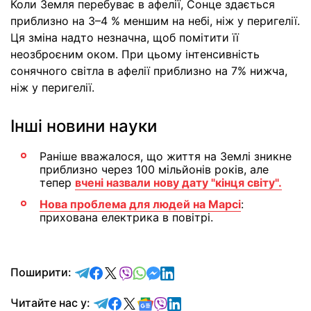
Коли Земля перебуває в афелії, Сонце здається
приблизно на 3–4 % меншим на небі, ніж у перигелії.
Ця зміна надто незначна, щоб помітити її
неозброєним оком. При цьому інтенсивність
сонячного світла в афелії приблизно на 7% нижча,
ніж у перигелії.
Інші новини науки
Раніше вважалося, що життя на Землі зникне
приблизно через 100 мільйонів років, але
тепер
вчені назвали нову дату "кінця світу".
Нова проблема для людей на Марсі
:
прихована електрика в повітрі.
відправити у Telegram
поділитись у Facebook
поділитись у X
відправити у Viber
відправити у Whatsapp
відправити у Messenger
відправити у LinkedIn
Поширити:
Читайте у Telegram
Читайте у Facebook
Читайте у X
Читайте у Google news
Читайте у Viber
Читайте у LinkedIn
Читайте нас у: