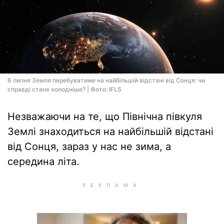
6 липня Земля перебуватиме на найбільшій відстані від Сонця: чи
справді стане холодніше? | Фото: IFLS
Незважаючи на те, що Північна півкуля
Землі знаходиться на найбільшій відстані
від Сонця, зараз у нас не зима, а
середина літа.