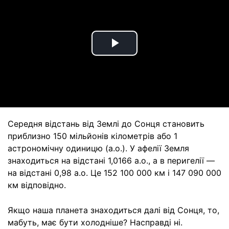
Play
Video
Середня відстань від Землі до Сонця становить
приблизно 150 мільйонів кілометрів або 1
астрономічну одиницю (а.о.). У афелії Земля
знаходиться на відстані 1,0166 а.о., а в перигелії —
на відстані 0,98 а.о. Це 152 100 000 км і 147 090 000
км відповідно.
Якщо наша планета знаходиться далі від Сонця, то,
мабуть, має бути холодніше? Насправді ні.