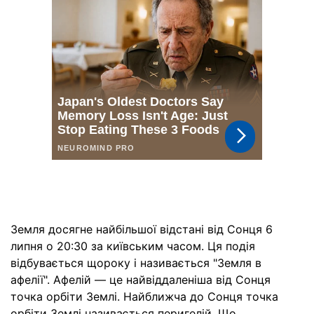
Земля досягне найбільшої відстані від Сонця 6
липня о 20:30 за київським часом. Ця подія
відбувається щороку і називається "Земля в
афелії". Афелій — це найвіддаленіша від Сонця
точка орбіти Землі. Найближча до Сонця точка
орбіти Землі називається перигелій. Що