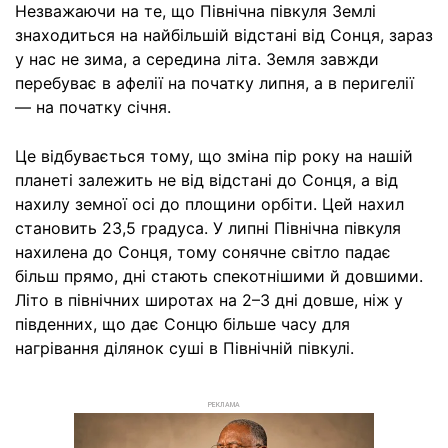
Незважаючи на те, що Північна півкуля Землі
знаходиться на найбільшій відстані від Сонця, зараз
у нас не зима, а середина літа. Земля завжди
перебуває в афелії на початку липня, а в перигелії
— на початку січня.
Це відбувається тому, що зміна пір року на нашій
планеті залежить не від відстані до Сонця, а від
нахилу земної осі до площини орбіти. Цей нахил
становить 23,5 градуса. У липні Північна півкуля
нахилена до Сонця, тому сонячне світло падає
більш прямо, дні стають спекотнішими й довшими.
Літо в північних широтах на 2–3 дні довше, ніж у
південних, що дає Сонцю більше часу для
нагрівання ділянок суші в Північній півкулі.
РЕКЛАМА