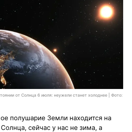
оянии от Солнца 6 июля: неужели станет холоднее | Фото:
ное полушарие Земли находится на
Солнца, сейчас у нас не зима, а