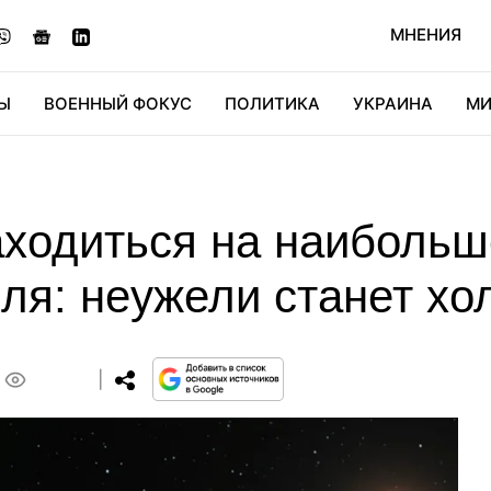
МНЕНИЯ
Ы
ВОЕННЫЙ ФОКУС
ПОЛИТИКА
УКРАИНА
МИ
ОНОМИКА
ДИДЖИТАЛ
АВТО
МИРФАН
КУЛЬТ
аходиться на наибольш
ля: неужели станет хо
0