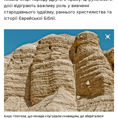
досі відіграють важливу роль у вивченні
стародавнього іудаїзму, раннього християнства та
історії Єврейської Біблії.
Існує гіпотеза, що печери слугували сховищем, де зберігалися