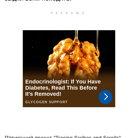
П’ятирічний проєкт "Tracing Scribes and Scrolls"