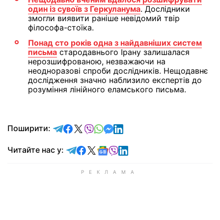
один із сувоїв з Геркуланума
. Дослідники
змогли виявити раніше невідомий твір
філософа-стоїка.
Понад сто років одна з найдавніших систем
письма
стародавнього Ірану залишалася
нерозшифрованою, незважаючи на
неодноразові спроби дослідників. Нещодавнє
дослідження значно наблизило експертів до
розуміння лінійного еламського письма.
відправити у Telegram
поділитись у Facebook
поділитись у X
відправити у Viber
відправити у Whatsapp
відправити у Messenger
відправити у LinkedIn
Поширити:
Читайте у Telegram
Читайте у Facebook
Читайте у X
Читайте у Google news
Читайте у Viber
Читайте у LinkedIn
Читайте нас у: