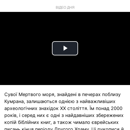
ВІДЕО ДНЯ
Play
Video
Сувої Мертвого моря, знайдені в печерах поблизу
Кумрана, залишаються однією з найважливіших
археологічних знахідок ХХ століття. Їм понад 2000
років, і серед них є одні з найдавніших збережених
копій біблійних книг, а також чимало єврейських
писань кінця періоду Другого Храму. Ці рукописи й