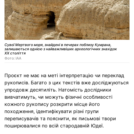
Сувої Мертвого моря, знайдені в печерах поблизу Кумрана,
залишаються однією з найважливіших археологічних знахідок
ХХ століття
Фото: IAA
Проєкт не має на меті інтерпретацію чи переклад
рукописів. Багато з цих текстів вже досліджуються
упродовж десятиліть. Натомість дослідники
вивчатимуть, чи можуть фізичні особливості
кожного рукопису розкрити місце його
походження, ідентифікувати різні групи
переписувачів та пояснити, як письмові твори
поширювалися по всій стародавній Юдеї.