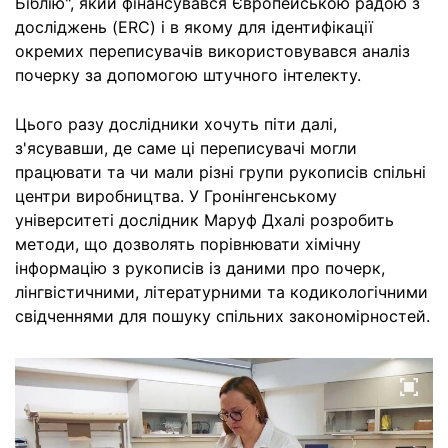
Біблію", який фінансувався Європейською радою з
досліджень (ERC) і в якому для ідентифікації
окремих переписувачів використовувався аналіз
почерку за допомогою штучного інтелекту.
Цього разу дослідники хочуть піти далі,
з'ясувавши, де саме ці переписувачі могли
працювати та чи мали різні групи рукописів спільні
центри виробництва. У Гронінгенському
університеті дослідник Маруф Дхалі розробить
методи, що дозволять порівнювати хімічну
інформацію з рукописів із даними про почерк,
лінгвістичними, літературними та кодикологічними
свідченнями для пошуку спільних закономірностей.