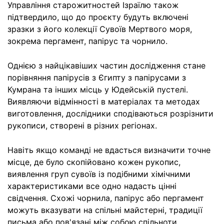
Управління старожитностей Ізраїлю також
підтвердило, що до проєкту будуть включені
зразки з його колекції Сувоїв Мертвого моря,
зокрема пергамент, папірус та чорнило.
Однією з найцікавіших частин дослідження стане
порівняння папірусів з Єгипту з папірусами з
Кумрана та інших місць у Юдейській пустелі.
Виявляючи відмінності в матеріалах та методах
виготовлення, дослідники сподіваються розрізнити
рукописи, створені в різних регіонах.
Навіть якщо команді не вдасться визначити точне
місце, де було скопійовано кожен рукопис,
виявлення груп сувоїв із подібними хімічними
характеристиками все одно надасть цінні
свідчення. Схожі чорнила, папірус або пергамент
можуть вказувати на спільні майстерні, традиції
письма або пов'язані між собою спільноти