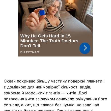
Океан покриває більшу частину поверхні планети і
є домівкою для неймовірної кількості видів,
зокрема й морських гігантів — китів. Досі
виявлення кита за звуком означало очікування його
сигналу, а кит, що плаває безшумно, не залишав
шансів на його виявлення. Однак тепер вчені