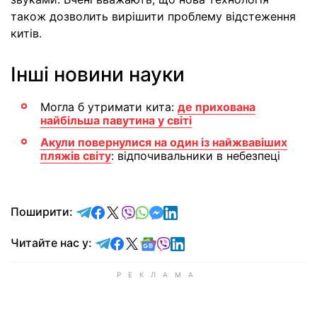
також дозволить вирішити проблему відстеження
китів.
Інші новини науки
Могла б утримати кита:
де прихована
найбільша павутина у світі
Акули повернулися на один із найжвавіших
пляжів світу
: відпочивальники в небезпеці
відправити у Telegram
поділитись у Facebook
поділитись у X
відправити у Viber
відправити у Whatsapp
відправити у Messenger
відправити у LinkedIn
Поширити:
Читайте у Telegram
Читайте у Facebook
Читайте у X
Читайте у Google news
Читайте у Viber
Читайте у LinkedIn
Читайте нас у: