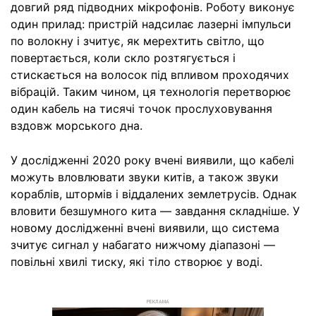
довгий ряд підводних мікрофонів. Роботу виконує
один прилад: пристрій надсилає лазерні імпульси
по волокну і зчитує, як мерехтить світло, що
повертається, коли скло розтягується і
стискається на волосок під впливом проходячих
вібрацій. Таким чином, ця технологія перетворює
один кабель на тисячі точок прослуховування
вздовж морського дна.
У дослідженні 2020 року вчені виявили, що кабелі
можуть вловлювати звуки китів, а також звуки
кораблів, штормів і віддалених землетрусів. Однак
вловити безшумного кита — завдання складніше. У
новому дослідженні вчені виявили, що система
зчитує сигнал у набагато нижчому діапазоні —
повільні хвилі тиску, які тіло створює у воді.
РЕКЛАМА