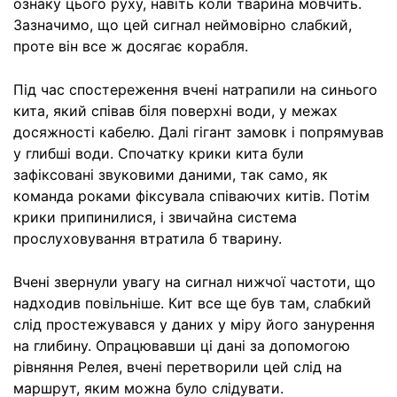
ознаку цього руху, навіть коли тварина мовчить.
Зазначимо, що цей сигнал неймовірно слабкий,
проте він все ж досягає корабля.
Під час спостереження вчені натрапили на синього
кита, який співав біля поверхні води, у межах
досяжності кабелю. Далі гігант замовк і попрямував
у глибші води. Спочатку крики кита були
зафіксовані звуковими даними, так само, як
команда роками фіксувала співаючих китів. Потім
крики припинилися, і звичайна система
прослуховування втратила б тварину.
Вчені звернули увагу на сигнал нижчої частоти, що
надходив повільніше. Кит все ще був там, слабкий
слід простежувався у даних у міру його занурення
на глибину. Опрацювавши ці дані за допомогою
рівняння Релея, вчені перетворили цей слід на
маршрут, яким можна було слідувати.