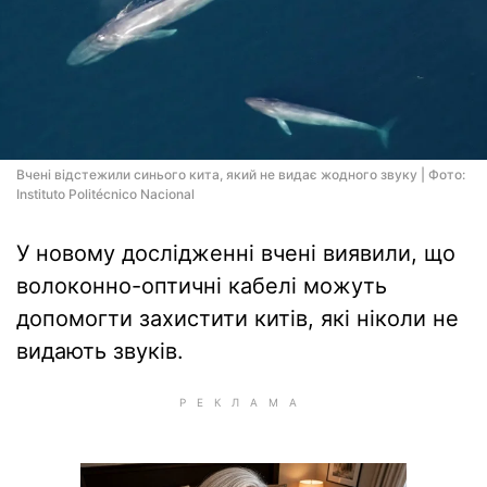
Вчені відстежили синього кита, який не видає жодного звуку | Фото:
Instituto Politécnico Nacional
У новому дослідженні вчені виявили, що
волоконно-оптичні кабелі можуть
допомогти захистити китів, які ніколи не
видають звуків.