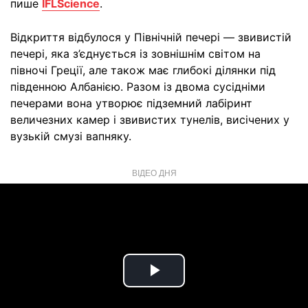
пише
IFLScience
.
Відкриття відбулося у Північній печері — звивистій
печері, яка з’єднується із зовнішнім світом на
півночі Греції, але також має глибокі ділянки під
південною Албанією. Разом із двома сусідніми
печерами вона утворює підземний лабіринт
величезних камер і звивистих тунелів, висічених у
вузькій смузі вапняку.
ВІДЕО ДНЯ
Play