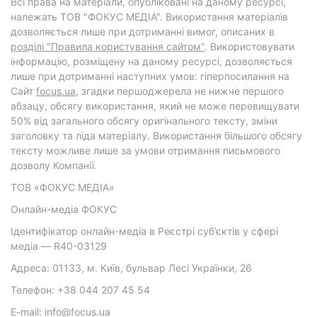
Всі права на матеріали, опубліковані на даному ресурсі,
належать ТОВ "ФОКУС МЕДІА". Використання матеріалів
дозволяється лише при дотриманні вимог, описаних в
розділі "Правила користування сайтом"
. Використовувати
інформацію, розміщену на даному ресурсі, дозволяється
лише при дотриманні наступних умов: гіперпосилання на
Cайт
focus.ua
, згадки першоджерела не нижче першого
абзацу, обсягу використання, який не може перевищувати
50% від загального обсягу оригінального тексту, зміни
заголовку та ліда матеріалу. Використання більшого обсягу
тексту можливе лише за умови отримання письмового
дозволу Компанії.
ТОВ «ФОКУС МЕДІА»
Онлайн-медіа ФОКУС
Ідентифікатор онлайн-медіа в Реєстрі суб’єктів у сфері
медіа — R40-03129
Адреса: 01133, м. Київ, бульвар Лесі Українки, 26
Телефон: +38 044 207 45 54
E-mail: info@focus.ua