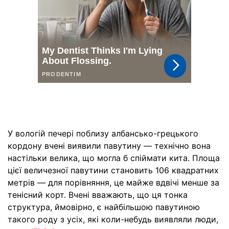
У вологій печері поблизу албансько-грецького
кордону вчені виявили павутину — технічно вона
настільки велика, що могла б спіймати кита. Площа
цієї величезної павутини становить 106 квадратних
метрів — для порівняння, це майже вдвічі менше за
тенісний корт. Вчені вважають, що ця тонка
структура, ймовірно, є найбільшою павутиною
такого роду з усіх, які коли-небудь виявляли люди,