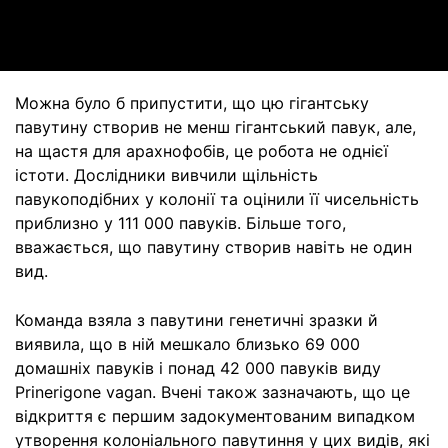
Video
Можна було б припустити, що цю гігантську
павутину створив не менш гігантський павук, але,
на щастя для арахнофобів, це робота не однієї
істоти. Дослідники вивчили щільність
павукоподібних у колонії та оцінили її чисельність
приблизно у 111 000 павуків. Більше того,
вважається, що павутину створив навіть не один
вид.
Команда взяла з павутини генетичні зразки й
виявила, що в ній мешкало близько 69 000
домашніх павуків і понад 42 000 павуків виду
Prinerigone vagan. Вчені також зазначають, що це
відкриття є першим задокументованим випадком
утворення колоніального павутиння у цих видів, які