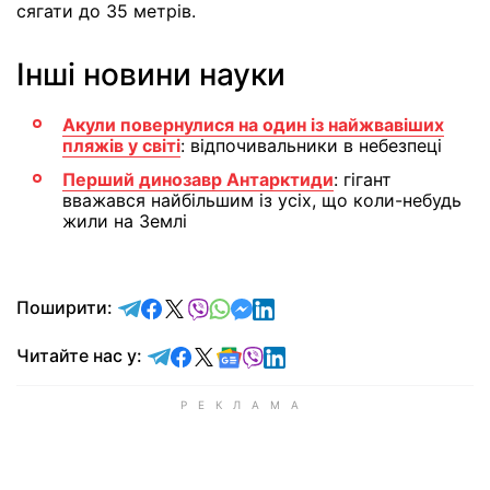
сягати до 35 метрів.
Інші новини науки
Акули повернулися на один із найжвавіших
пляжів у світі
: відпочивальники в небезпеці
Перший динозавр Антарктиди
: гігант
вважався найбільшим із усіх, що коли-небудь
жили на Землі
відправити у Telegram
поділитись у Facebook
поділитись у X
відправити у Viber
відправити у Whatsapp
відправити у Messenger
відправити у LinkedIn
Поширити:
Читайте у Telegram
Читайте у Facebook
Читайте у X
Читайте у Google news
Читайте у Viber
Читайте у LinkedIn
Читайте нас у: