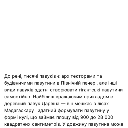
До речі, тисячі павуків є архітекторами та
будівничими павутини в Північній печері, але інші
види павуків здатні створювати гігантські павутини
самостійно. Найбільш вражаючим прикладом є
деревний павук Дарвіна — він мешкає в лісах
Мадагаскару і здатний формувати павутину у
формі кулі, що займає площу від 900 до 28 000
квадратних сантиметрів. У довжину павутина може