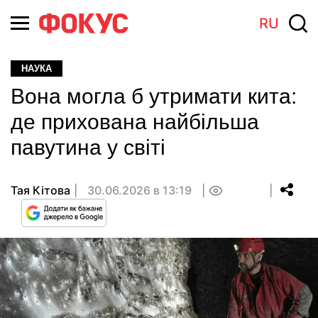
RU
НАУКА
Вона могла б утримати кита:
де прихована найбільша
павутина у світі
Тая Кітова
30.06.2026 в 13:19
0