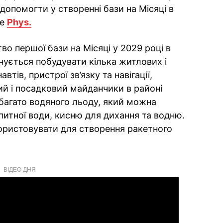
і допомогти у створенні бази на Місяці в
ше
Phys.
о першої бази на Місяці у 2029 році в
нується побудувати кілька житлових і
тів, пристрої зв’язку та навігації,
ий і посадковий майданчики в районі
 багато водяного льоду, який можна
итної води, кисню для дихання та водню.
ористовувати для створення ракетного
ВІДЕО ДНЯ