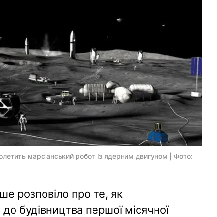
олетить марсіанський робот із ядерним двигуном | Фото:
е розповіло про те, як
 до будівництва першої місячної