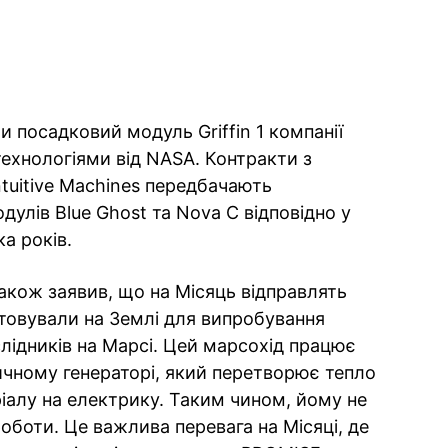
и посадковий модуль Griffin 1 компанії
технологіями від NASA. Контракти з
ntuitive Machines передбачають
дулів Blue Ghost та Nova C відповідно у
ка років.
кож заявив, що на Місяць відправлять
товували на Землі для випробування
лідників на Марсі. Цей марсохід працює
чному генераторі, який перетворює тепло
ріалу на електрику. Таким чином, йому не
оботи. Це важлива перевага на Місяці, де