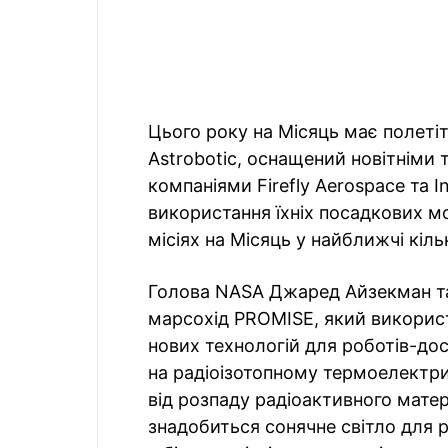
Цього року на Місяць має полетіт
Astrobotic, оснащений новітніми 
компаніями Firefly Aerospace та I
використання їхніх посадкових мо
місіях на Місяць у найближчі кіль
Голова NASA Джаред Айзекман та
марсохід PROMISE, який викорис
нових технологій для роботів-дос
на радіоізотопному термоелектри
від розпаду радіоактивного мате
знадобиться сонячне світло для р