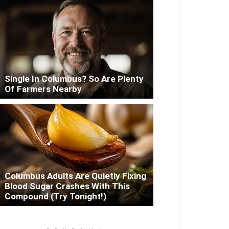
Single In Columbus? So Are Plenty
Of Farmers Nearby
Columbus Adults Are Quietly Fixing
Blood Sugar Crashes With This
Compound (Try Tonight!)