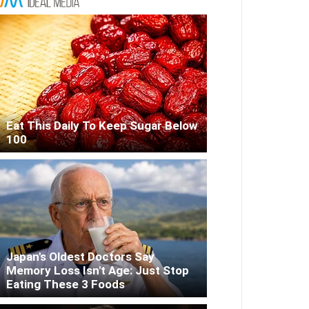
Eat This Daily To Keep Sugar Below
100
Japan's Oldest Doctors Say
Memory Loss Isn't Age: Just Stop
Eating These 3 Foods