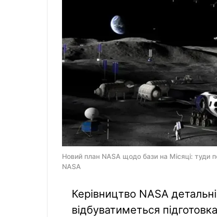
Новий план NASA щодо бази на Місяці: туди п
NASA
Керівництво NASA детальніш
відбуватиметься підготовка