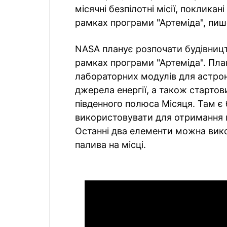
місячні безпілотні місії, покликан
рамках програми "Артеміда", пи
NASA планує розпочати будівництв
рамках програми "Артеміда". Пла
лабораторних модулів для астронав
джерела енергії, а також стартов
південного полюса Місяця. Там є
використовувати для отримання п
Останні два елементи можна вик
палива на місці.