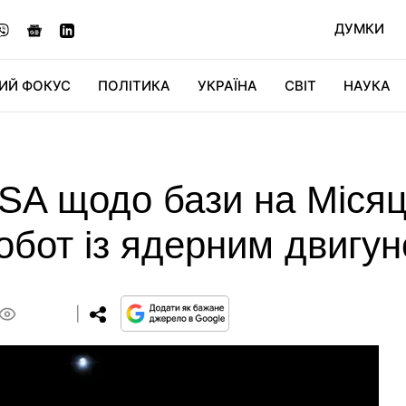
ДУМКИ
ИЙ ФОКУС
ПОЛІТИКА
УКРАЇНА
СВІТ
НАУКА
ДІДЖИТАЛ
АВТО
СВІТФАН
КУ
A щодо бази на Місяці
обот із ядерним двигун
0