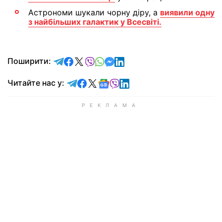
Астрономи шукали чорну діру, а
виявили одну
з найбільших галактик у Всесвіті.
відправити у Telegram
поділитись у Facebook
поділитись у X
відправити у Viber
відправити у Whatsapp
відправити у Messenger
відправити у LinkedIn
Поширити:
Читайте у Telegram
Читайте у Facebook
Читайте у X
Читайте у Google news
Читайте у Viber
Читайте у LinkedIn
Читайте нас у: