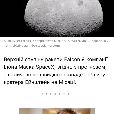
Місяць. Фотографія астронавтів місії NASA "Артеміда-2", зроблена у
квітні 2026 року | Фото: solar-system
Верхній ступінь ракети Falcon 9 компанії
Ілона Маска SpaceX, згідно з прогнозом,
з величезною швидкістю впаде поблизу
кратера Ейнштейн на Місяці.