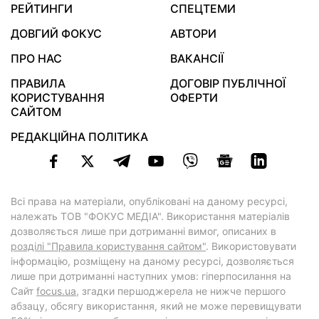
РЕЙТИНГИ
СПЕЦТЕМИ
ДОВГИЙ ФОКУС
АВТОРИ
ПРО НАС
ВАКАНСІЇ
ПРАВИЛА
ДОГОВІР ПУБЛІЧНОЇ
КОРИСТУВАННЯ
ОФЕРТИ
САЙТОМ
РЕДАКЦІЙНА ПОЛІТИКА
Всі права на матеріали, опубліковані на даному ресурсі,
належать ТОВ "ФОКУС МЕДІА". Використання матеріалів
дозволяється лише при дотриманні вимог, описаних в
розділі "Правила користування сайтом"
. Використовувати
інформацію, розміщену на даному ресурсі, дозволяється
лише при дотриманні наступних умов: гіперпосилання на
Cайт
focus.ua
, згадки першоджерела не нижче першого
абзацу, обсягу використання, який не може перевищувати