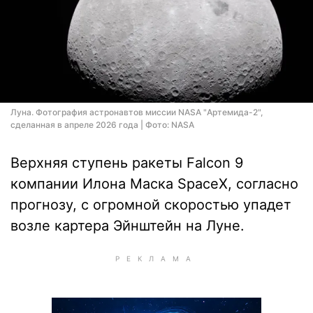
Луна. Фотография астронавтов миссии NASA "Артемида-2",
сделанная в апреле 2026 года | Фото: NASA
Верхняя ступень ракеты Falcon 9
компании Илона Маска SpaceX, согласно
прогнозу, с огромной скоростью упадет
возле картера Эйнштейн на Луне.