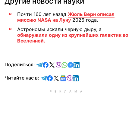
Другие новости науки
Почти 160 лет назад
Жюль Верн описал
миссию NASA на Луну
2026 года.
Астрономы искали черную дыру, а
обнаружили одну из крупнейших галактик во
Вселенной.
отправить в Telegram
поделиться в Facebook
поделиться в X
отправить в Viber
отправить в Whatsapp
отправить в Messenger
отправить в LinkedIn
Поделиться:
Читайте в Telegram
Читайте в Facebook
Читайте в X
Читайте в Google news
Читайте в Viber
Читайте в LinkedIn
Читайте нас в: