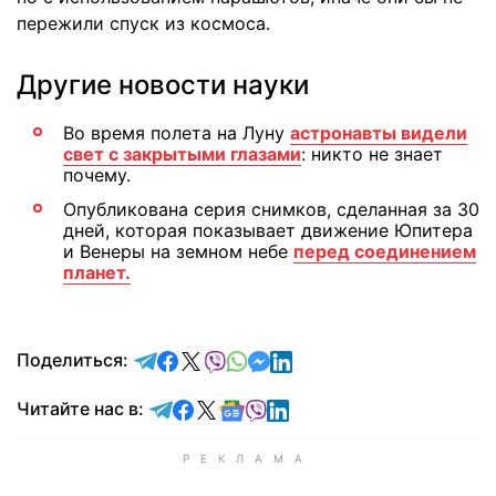
пережили спуск из космоса.
Другие новости науки
Во время полета на Луну
астронавты видели
свет с закрытыми глазами
: никто не знает
почему.
Опубликована серия снимков, сделанная за 30
дней, которая показывает движение Юпитера
и Венеры на земном небе
перед соединением
планет.
отправить в Telegram
поделиться в Facebook
поделиться в X
отправить в Viber
отправить в Whatsapp
отправить в Messenger
отправить в LinkedIn
Поделиться:
Читайте в Telegram
Читайте в Facebook
Читайте в X
Читайте в Google news
Читайте в Viber
Читайте в LinkedIn
Читайте нас в: