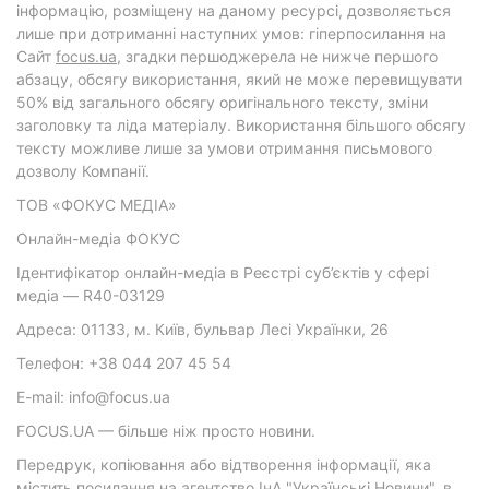
інформацію, розміщену на даному ресурсі, дозволяється
лише при дотриманні наступних умов: гіперпосилання на
Cайт
focus.ua
, згадки першоджерела не нижче першого
абзацу, обсягу використання, який не може перевищувати
50% від загального обсягу оригінального тексту, зміни
заголовку та ліда матеріалу. Використання більшого обсягу
тексту можливе лише за умови отримання письмового
дозволу Компанії.
ТОВ «ФОКУС МЕДІА»
Онлайн-медіа ФОКУС
Ідентифікатор онлайн-медіа в Реєстрі суб’єктів у сфері
медіа — R40-03129
Адреса: 01133, м. Київ, бульвар Лесі Українки, 26
Телефон: +38 044 207 45 54
E-mail: info@focus.ua
FOCUS.UA — більше ніж просто новини.
Передрук, копіювання або відтворення інформації, яка
містить посилання на агентство ІнА "Українські Новини", в