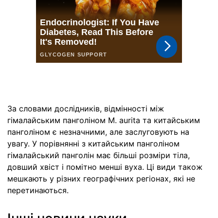
За словами дослідників, відмінності між
гімалайським панголіном M. aurita та китайським
панголіном є незначними, але заслуговують на
увагу. У порівнянні з китайським панголіном
гімалайський панголін має більші розміри тіла,
довший хвіст і помітно менші вуха. Ці види також
мешкають у різних географічних регіонах, які не
перетинаються.