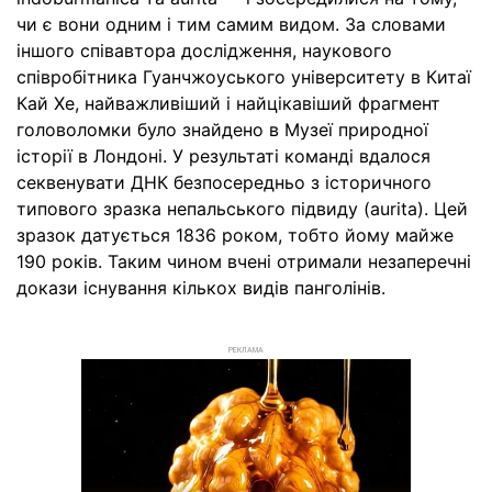
чи є вони одним і тим самим видом. За словами
іншого співавтора дослідження, наукового
співробітника Гуанчжоуського університету в Китаї
Кай Хе, найважливіший і найцікавіший фрагмент
головоломки було знайдено в Музеї природної
історії в Лондоні. У результаті команді вдалося
секвенувати ДНК безпосередньо з історичного
типового зразка непальського підвиду (aurita). Цей
зразок датується 1836 роком, тобто йому майже
190 років. Таким чином вчені отримали незаперечні
докази існування кількох видів панголінів.
РЕКЛАМА