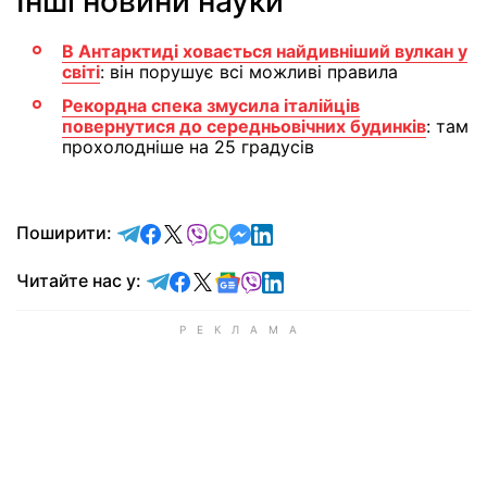
Інші новини науки
В Антарктиді ховається найдивніший вулкан у
світі
: він порушує всі можливі правила
Рекордна спека змусила італійців
повернутися до середньовічних будинків
: там
прохолодніше на 25 градусів
відправити у Telegram
поділитись у Facebook
поділитись у X
відправити у Viber
відправити у Whatsapp
відправити у Messenger
відправити у LinkedIn
Поширити:
Читайте у Telegram
Читайте у Facebook
Читайте у X
Читайте у Google news
Читайте у Viber
Читайте у LinkedIn
Читайте нас у: