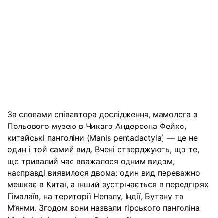
За словами співавтора дослідження, мамолога з
Польового музею в Чикаго Андерсона Фейхо,
китайські панголіни (Manis pentadactyla) — це не
один і той самий вид. Вчені стверджують, що те,
що тривалий час вважалося одним видом,
насправді виявилося двома: один вид переважно
мешкає в Китаї, а інший зустрічається в передгір’ях
Гімалаїв, на території Непалу, Індії, Бутану та
М’янми. Згодом вони назвали гірського панголіна