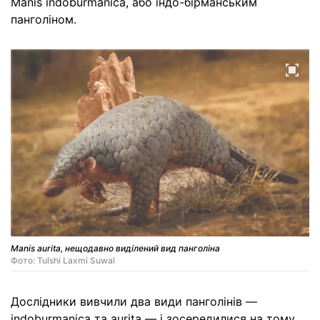
Manis indoburmanica, або індо-бірманським
панголіном.
Manis aurita, нещодавно виділений вид панголіна
Фото: Tulshi Laxmi Suwal
Дослідники вивчили два види панголінів —
indoburmanica та aurita — і зосередилися на тому,