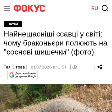
RU
НАУКА
Найнещасніші ссавці у світі:
чому браконьєри полюють на
"соснові шишечки" (фото)
Тая Кітова
01.07.2026 в 13:51
0