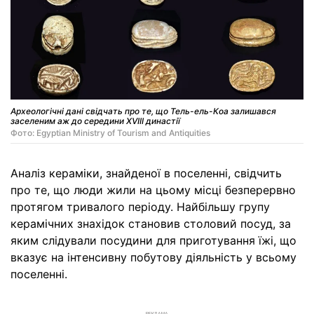
Археологічні дані свідчать про те, що Тель-ель-Коа залишався
заселеним аж до середини XVIII династії
Фото: Egyptian Ministry of Tourism and Antiquities
Аналіз кераміки, знайденої в поселенні, свідчить
про те, що люди жили на цьому місці безперервно
протягом тривалого періоду. Найбільшу групу
керамічних знахідок становив столовий посуд, за
яким слідували посудини для приготування їжі, що
вказує на інтенсивну побутову діяльність у всьому
поселенні.