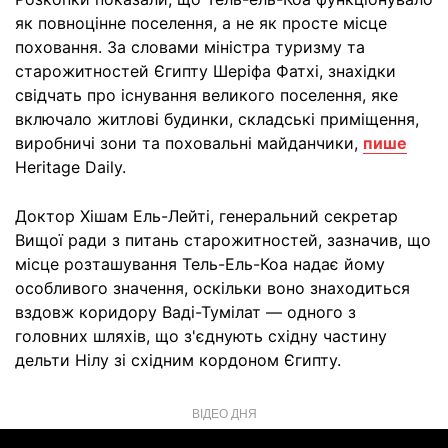
як повноцінне поселення, а не як просте місце
поховання. За словами міністра туризму та
старожитностей Єгипту Шеріфа Фатхі, знахідки
свідчать про існування великого поселення, яке
включало житлові будинки, складські приміщення,
виробничі зони та поховальні майданчики,
пише
Heritage Daily.
Доктор Хішам Ель-Лейті, генеральний секретар
Вищої ради з питань старожитностей, зазначив, що
місце розташування Тель-Ель-Коа надає йому
особливого значення, оскільки воно знаходиться
вздовж коридору Ваді-Тумілат — одного з
головних шляхів, що з'єднують східну частину
дельти Нілу зі східним кордоном Єгипту.
ВІДЕО ДНЯ