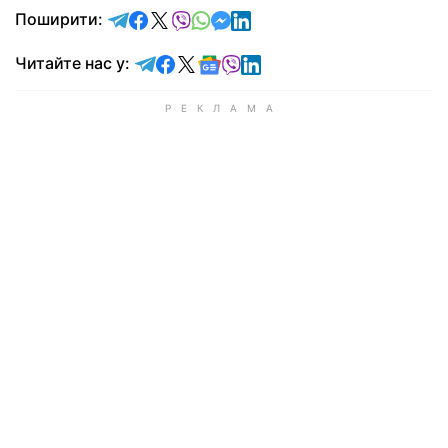
відправити у Telegram
поділитись у Facebook
поділитись у X
відправити у Viber
відправити у Whatsapp
відправити у Messenger
відправити у LinkedIn
Поширити:
Читайте у Telegram
Читайте у Facebook
Читайте у X
Читайте у Google news
Читайте у Viber
Читайте у LinkedIn
Читайте нас у: