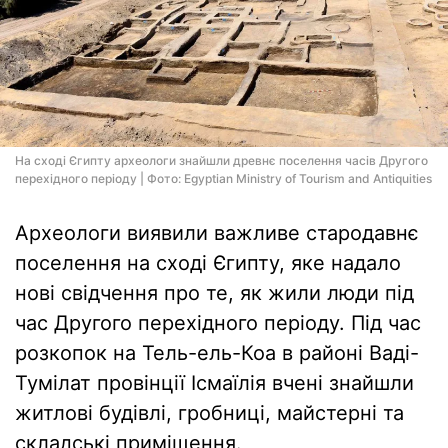
На сході Єгипту археологи знайшли древнє поселення часів Другого
перехідного періоду | Фото: Egyptian Ministry of Tourism and Antiquities
Археологи виявили важливе стародавнє
поселення на сході Єгипту, яке надало
нові свідчення про те, як жили люди під
час Другого перехідного періоду. Під час
розкопок на Тель-ель-Коа в районі Ваді-
Тумілат провінції Ісмаїлія вчені знайшли
житлові будівлі, гробниці, майстерні та
складські приміщення.