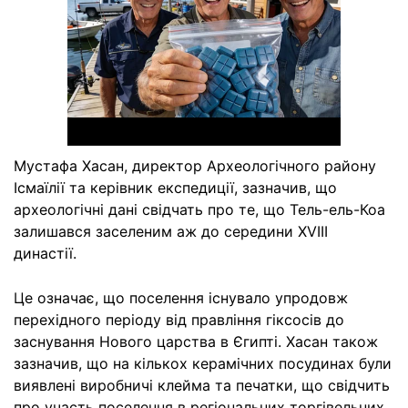
Мустафа Хасан, директор Археологічного району
Ісмаїлії та керівник експедиції, зазначив, що
археологічні дані свідчать про те, що Тель-ель-Коа
залишався заселеним аж до середини XVIII
династії.
Це означає, що поселення існувало упродовж
перехідного періоду від правління гіксосів до
заснування Нового царства в Єгипті. Хасан також
зазначив, що на кількох керамічних посудинах були
виявлені виробничі клейма та печатки, що свідчить
про участь поселення в регіональних торгівельних