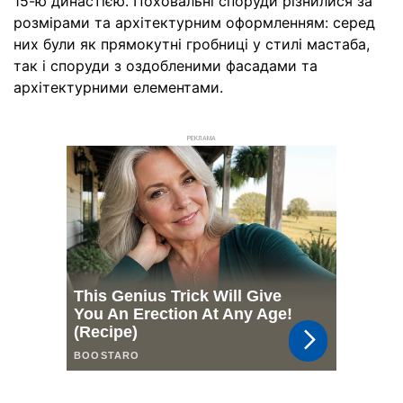
15-ю династією. Поховальні споруди різнилися за
розмірами та архітектурним оформленням: серед
них були як прямокутні гробниці у стилі мастаба,
так і споруди з оздобленими фасадами та
архітектурними елементами.
РЕКЛАМА