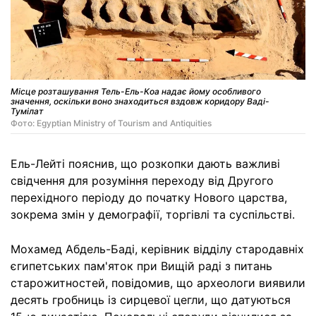
Місце розташування Тель-Ель-Коа надає йому особливого
значення, оскільки воно знаходиться вздовж коридору Ваді-
Тумілат
Фото: Egyptian Ministry of Tourism and Antiquities
Ель-Лейті пояснив, що розкопки дають важливі
свідчення для розуміння переходу від Другого
перехідного періоду до початку Нового царства,
зокрема змін у демографії, торгівлі та суспільстві.
Мохамед Абдель-Баді, керівник відділу стародавніх
єгипетських пам'яток при Вищій раді з питань
старожитностей, повідомив, що археологи виявили
десять гробниць із сирцевої цегли, що датуються