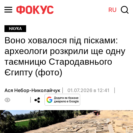
RU
НАУКА
Воно ховалося під пісками:
археологи розкрили ще одну
таємницю Стародавнього
Єгипту (фото)
Ася Небор-Николайчук
01.07.2026 в 12:41
0