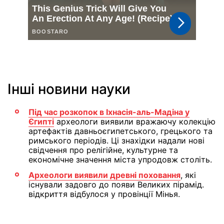
Інші новини науки
Під час розкопок в Іхнасія-аль-Мадіна у
Єгипті
археологи виявили вражаючу колекцію
артефактів давньоєгипетського, грецького та
римського періодів. Ці знахідки надали нові
свідчення про релігійне, культурне та
економічне значення міста упродовж століть.
Археологи виявили древні поховання
, які
існували задовго до появи Великих пірамід.
відкриття відбулося у провінції Мінья.