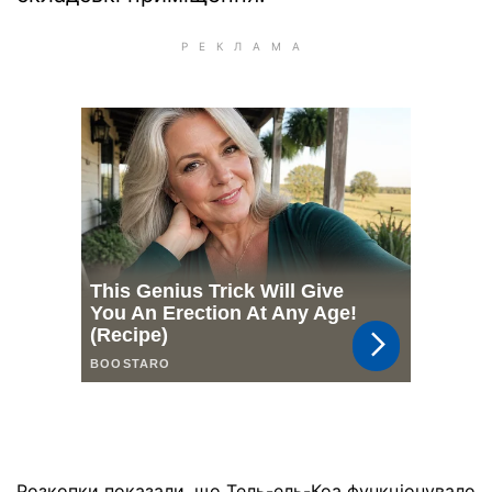
Розкопки показали, що Тель-ель-Коа функціонувало