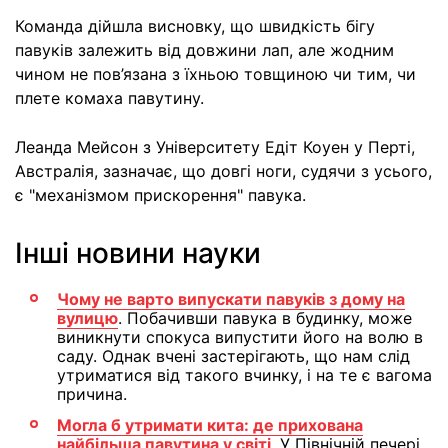
Команда дійшла висновку, що швидкість бігу
павуків залежить від довжини лап, але жодним
чином не пов’язана з їхньою товщиною чи тим, чи
плете комаха павутину.
Леанда Мейсон з Університету Едіт Коуен у Перті,
Австралія, зазначає, що довгі ноги, судячи з усього,
є "механізмом прискорення" павука.
Інші новини науки
Чому не варто випускати павуків з дому на
вулицю
. Побачивши павука в будинку, може
виникнути спокуса випустити його на волю в
саду. Однак вчені застерігають, що нам слід
утриматися від такого вчинку, і на те є вагома
причина.
Могла б утримати кита: де прихована
найбільша павутина у світі
. У Північній печері