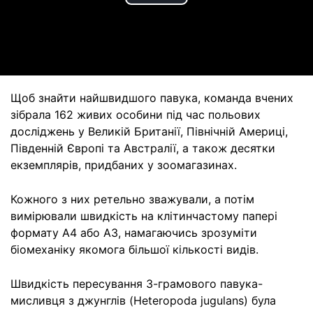
Play
Video
Щоб знайти найшвидшого павука, команда вчених
зібрала 162 живих особини під час польових
досліджень у Великій Британії, Північній Америці,
Південній Європі та Австралії, а також десятки
екземплярів, придбаних у зоомагазинах.
Кожного з них ретельно зважували, а потім
вимірювали швидкість на клітинчастому папері
формату А4 або А3, намагаючись зрозуміти
біомеханіку якомога більшої кількості видів.
Швидкість пересування 3-грамового павука-
мисливця з джунглів (Heteropoda jugulans) була