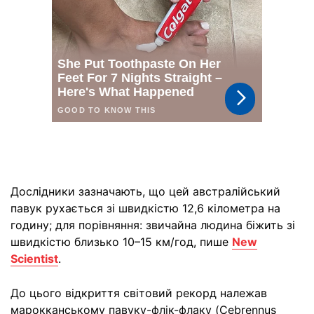
Дослідники зазначають, що цей австралійський
павук рухається зі швидкістю 12,6 кілометра на
годину; для порівняння: звичайна людина біжить зі
швидкістю близько 10–15 км/год, пише
New
Scientist
.
До цього відкриття світовий рекорд належав
марокканському павуку-флік-флаку (Cebrennus