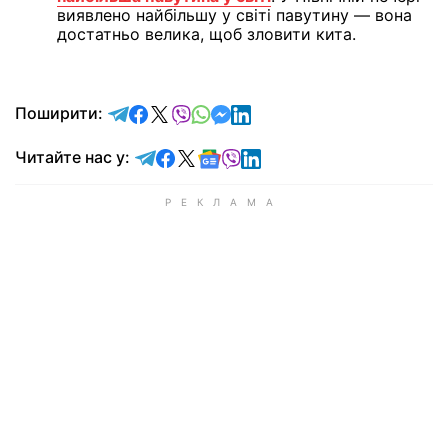
виявлено найбільшу у світі павутину — вона
достатньо велика, щоб зловити кита.
відправити у Telegram
поділитись у Facebook
поділитись у X
відправити у Viber
відправити у Whatsapp
відправити у Messenger
відправити у LinkedIn
Поширити:
Читайте у Telegram
Читайте у Facebook
Читайте у X
Читайте у Google news
Читайте у Viber
Читайте у LinkedIn
Читайте нас у: