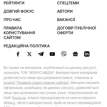
РЕЙТИНГИ
СПЕЦТЕМИ
ДОВГИЙ ФОКУС
АВТОРИ
ПРО НАС
ВАКАНСІЇ
ПРАВИЛА
ДОГОВІР ПУБЛІЧНОЇ
КОРИСТУВАННЯ
ОФЕРТИ
САЙТОМ
РЕДАКЦІЙНА ПОЛІТИКА
Всі права на матеріали, опубліковані на даному ресурсі,
належать ТОВ "ФОКУС МЕДІА". Використання матеріалів
дозволяється лише при дотриманні вимог, описаних в
розділі "Правила користування сайтом"
. Використовувати
інформацію, розміщену на даному ресурсі, дозволяється
лише при дотриманні наступних умов: гіперпосилання на
Cайт
focus.ua
, згадки першоджерела не нижче першого
абзацу, обсягу використання, який не може перевищувати