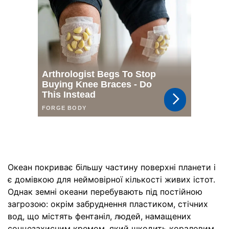
Океан покриває більшу частину поверхні планети і
є домівкою для неймовірної кількості живих істот.
Однак земні океани перебувають під постійною
загрозою: окрім забруднення пластиком, стічних
вод, що містять фентаніл, людей, намащених
сонцезахисним кремом, який шкодить кораловим