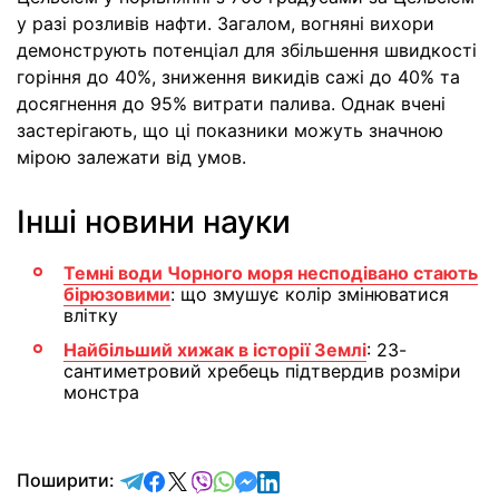
у разі розливів нафти. Загалом, вогняні вихори
демонструють потенціал для збільшення швидкості
горіння до 40%, зниження викидів сажі до 40% та
досягнення до 95% витрати палива. Однак вчені
застерігають, що ці показники можуть значною
мірою залежати від умов.
Інші новини науки
Темні води Чорного моря несподівано стають
бірюзовими
: що змушує колір змінюватися
влітку
Найбільший хижак в історії Землі
: 23-
сантиметровий хребець підтвердив розміри
монстра
відправити у Telegram
поділитись у Facebook
поділитись у X
відправити у Viber
відправити у Whatsapp
відправити у Messenger
відправити у LinkedIn
Поширити: