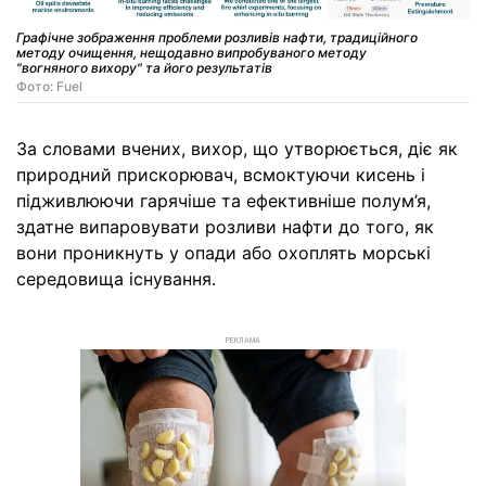
Графічне зображення проблеми розливів нафти, традиційного
методу очищення, нещодавно випробуваного методу
"вогняного вихору" та його результатів
Фото: Fuel
За словами вчених, вихор, що утворюється, діє як
природний прискорювач, всмоктуючи кисень і
підживлюючи гарячіше та ефективніше полум’я,
здатне випаровувати розливи нафти до того, як
вони проникнуть у опади або охоплять морські
середовища існування.
РЕКЛАМА