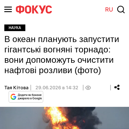
RU
НАУКА
В океан планують запустити
гігантські вогняні торнадо:
вони допоможуть очистити
нафтові розливи (фото)
Тая Кітова
29.06.2026 в 14:32
0