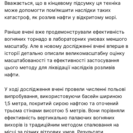
Вважається, що в кінцевому підсумку ця техніка
може допомогти пом’якшити наслідки таких
катастроф, як розлив нафти у відкритому морі.
Раніше вчені вже продемонстрували ефективність
вогняних торнадо в лабораторних умовах меншого
масштабу. Але в новому дослідженні вчені вперше в
історії детально описали великомасштабну оцінку
масштабованості та ефективності застосування
цього методу для ліквідації наслідків розливів
нафти.
У ході дослідження вчені провели численні польові
випробування, використовуючи басейн шириною
1,5 метра, покритий сирою нафтою та оточений
трьома стінами висотою 5 метрів. Вони порівняли
ефективність вертикально палаючих вогняних
вихорів із традиційним методом спалювання на
місці за різних вітрових умов. Результати