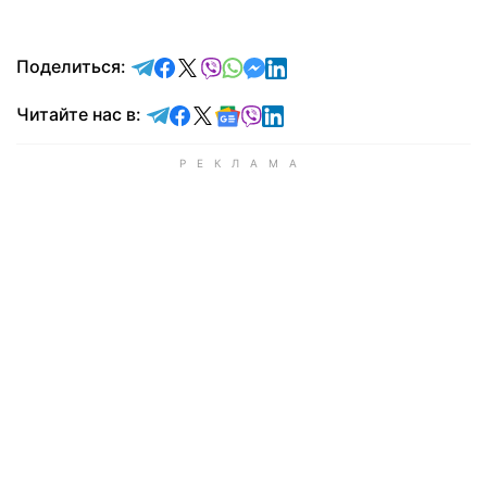
отправить в Telegram
поделиться в Facebook
поделиться в X
отправить в Viber
отправить в Whatsapp
отправить в Messenger
отправить в LinkedIn
Поделиться:
Читайте в Telegram
Читайте в Facebook
Читайте в X
Читайте в Google news
Читайте в Viber
Читайте в LinkedIn
Читайте нас в: