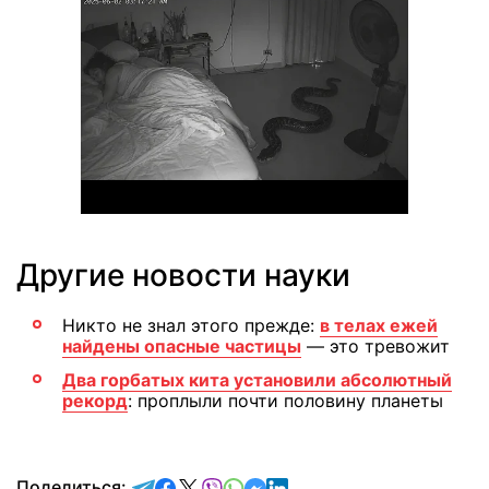
Другие новости науки
Никто не знал этого прежде:
в телах ежей
найдены опасные частицы
— это тревожит
Два горбатых кита установили абсолютный
рекорд
: проплыли почти половину планеты
отправить в Telegram
поделиться в Facebook
поделиться в X
отправить в Viber
отправить в Whatsapp
отправить в Messenger
отправить в LinkedIn
Поделиться: