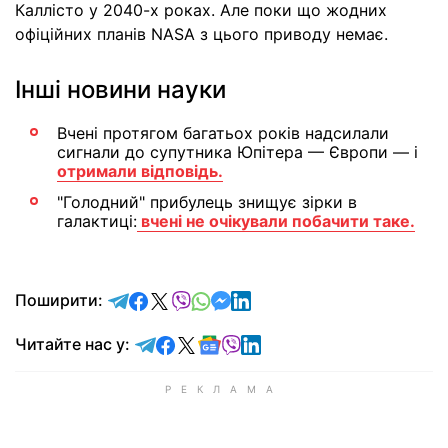
Каллісто у 2040-х роках. Але поки що жодних
офіційних планів NASA з цього приводу немає.
Інші новини науки
Вчені протягом багатьох років надсилали
сигнали до супутника Юпітера — Європи — і
отримали відповідь.
"Голодний" прибулець знищує зірки в
галактиці:
вчені не очікували побачити таке.
відправити у Telegram
поділитись у Facebook
поділитись у X
відправити у Viber
відправити у Whatsapp
відправити у Messenger
відправити у LinkedIn
Поширити:
Читайте у Telegram
Читайте у Facebook
Читайте у X
Читайте у Google news
Читайте у Viber
Читайте у LinkedIn
Читайте нас у: