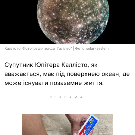
Каллісто. Фотографія зонда "Галілео" | Фото: solar-system
Супутник Юпітера Каллісто, як
вважається, має під поверхнею океан, де
може існувати позаземне життя.