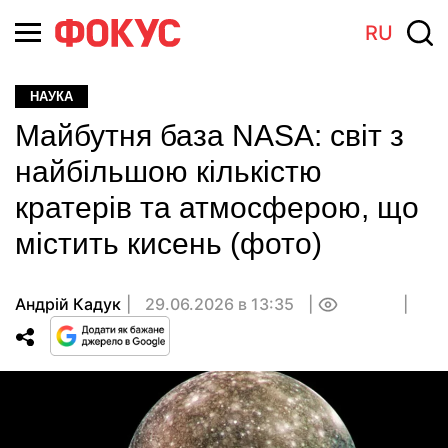
RU
НАУКА
Майбутня база NASA: світ з
найбільшою кількістю
кратерів та атмосферою, що
містить кисень (фото)
Андрій Кадук
29.06.2026 в 13:35
0