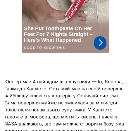
Юпітер має 4 найвідоміші супутники — Іо, Європа,
Ганімед і Каллісто. Останній має на своїй поверхні
найбільшу кількість кратерів у Сонячній системі.
Сама поверхня майже не змінилася за мільярди
років після появи цього супутника. У Каллісто
також є атмосфера, що містить кисень, і вчені з
NASA вважають, що там можна створити базу, яка
допоможе дослідити та заселити зовнішню частину