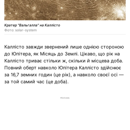
Кратер "Вальгалла" на Каллісто
Фото: solar-system
Каллісто завжди звернений лише однією стороною
до Юпітера, як Місяць до Землі. Цікаво, що рік на
Каллісто триває стільки ж, скільки й місцева доба.
Повний оберт навколо Юпітера Каллісто здійснює
за 16,7 земних годин (це рік), а навколо своєї осі —
за той самий час (це доба).
РЕКЛАМА