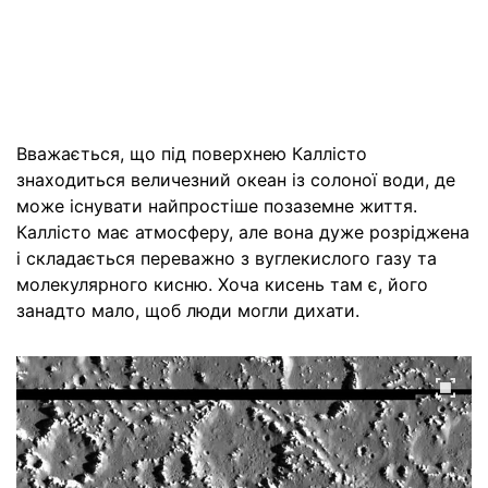
Вважається, що під поверхнею Каллісто
знаходиться величезний океан із солоної води, де
може існувати найпростіше позаземне життя.
Каллісто має атмосферу, але вона дуже розріджена
і складається переважно з вуглекислого газу та
молекулярного кисню. Хоча кисень там є, його
занадто мало, щоб люди могли дихати.