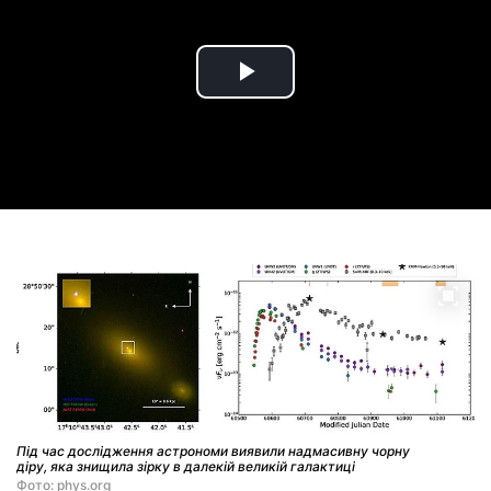
Play
Video
Під час дослідження астрономи виявили надмасивну чорну
діру, яка знищила зірку в далекій великій галактиці
Фото: phys.org