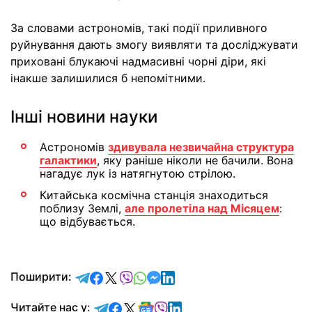
За словами астрономів, такі події приливного
руйнування дають змогу виявляти та досліджувати
приховані блукаючі надмасивні чорні діри, які
інакше залишилися б непомітними.
Інші новини науки
Астрономів
здивувала незвичайна структура
галактики
, яку раніше ніколи не бачили. Вона
нагадує лук із натягнутою стрілою.
Китайська космічна станція знаходиться
поблизу Землі,
але пролетіла над Місяцем
:
що відбувається.
відправити у Telegram
поділитись у Facebook
поділитись у X
відправити у Viber
відправити у Whatsapp
відправити у Messenger
відправити у LinkedIn
Поширити:
Читайте у Telegram
Читайте у Facebook
Читайте у X
Читайте у Google news
Читайте у Viber
Читайте у LinkedIn
Читайте нас у: