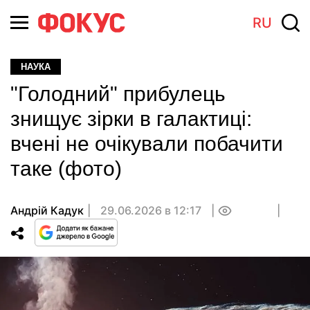
RU
НАУКА
"Голодний" прибулець
знищує зірки в галактиці:
вчені не очікували побачити
таке (фото)
Андрій Кадук
29.06.2026 в 12:17
0