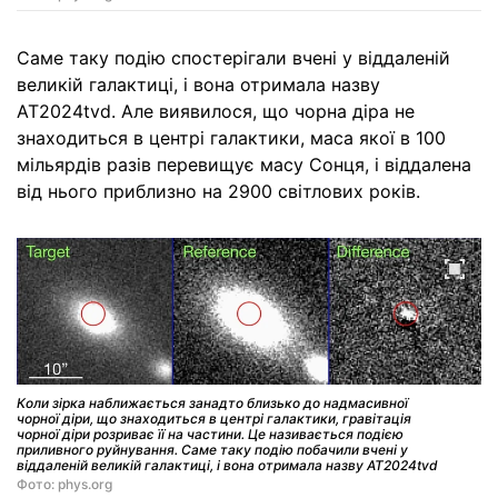
Саме таку подію спостерігали вчені у віддаленій
великій галактиці, і вона отримала назву
AT2024tvd. Але виявилося, що чорна діра не
знаходиться в центрі галактики, маса якої в 100
мільярдів разів перевищує масу Сонця, і віддалена
від нього приблизно на 2900 світлових років.
Коли зірка наближається занадто близько до надмасивної
чорної діри, що знаходиться в центрі галактики, гравітація
чорної діри розриває її на частини. Це називається подією
приливного руйнування. Саме таку подію побачили вчені у
віддаленій великій галактиці, і вона отримала назву AT2024tvd
Фото: phys.org