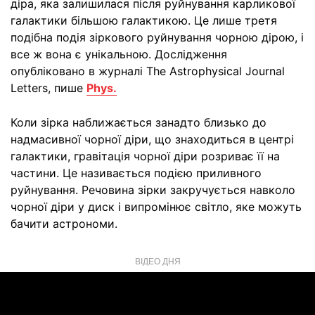
діра, яка залишилася після руйнування карликової
галактики більшою галактикою. Це лише третя
подібна подія зіркового руйнування чорною дірою, і
все ж вона є унікальною. Дослідження
опубліковано в журналі The Astrophysical Journal
Letters, пише
Phys.
Коли зірка наближається занадто близько до
надмасивної чорної діри, що знаходиться в центрі
галактики, гравітація чорної діри розриває її на
частини. Це називається подією приливного
руйнування. Речовина зірки закручується навколо
чорної діри у диск і випромінює світло, яке можуть
бачити астрономи.
ВІДЕО ДНЯ