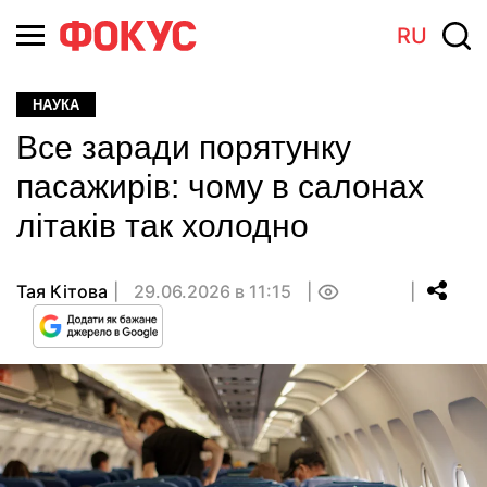
RU
НАУКА
Все заради порятунку
пасажирів: чому в салонах
літаків так холодно
Тая Кітова
29.06.2026 в 11:15
0