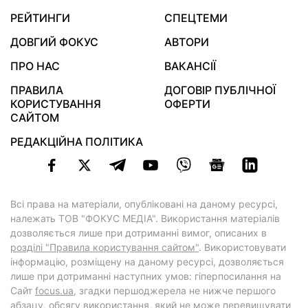
РЕЙТИНГИ
СПЕЦТЕМИ
ДОВГИЙ ФОКУС
АВТОРИ
ПРО НАС
ВАКАНСІЇ
ПРАВИЛА
ДОГОВІР ПУБЛІЧНОЇ
КОРИСТУВАННЯ
ОФЕРТИ
САЙТОМ
РЕДАКЦІЙНА ПОЛІТИКА
Всі права на матеріали, опубліковані на даному ресурсі,
належать ТОВ "ФОКУС МЕДІА". Використання матеріалів
дозволяється лише при дотриманні вимог, описаних в
розділі "Правила користування сайтом"
. Використовувати
інформацію, розміщену на даному ресурсі, дозволяється
лише при дотриманні наступних умов: гіперпосилання на
Cайт
focus.ua
, згадки першоджерела не нижче першого
абзацу, обсягу використання, який не може перевищувати