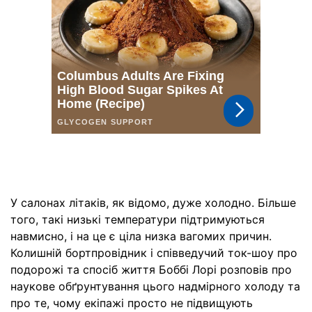
У салонах літаків, як відомо, дуже холодно. Більше
того, такі низькі температури підтримуються
навмисно, і на це є ціла низка вагомих причин.
Колишній бортпровідник і співведучий ток-шоу про
подорожі та спосіб життя Боббі Лорі розповів про
наукове обґрунтування цього надмірного холоду та
про те, чому екіпажі просто не підвищують