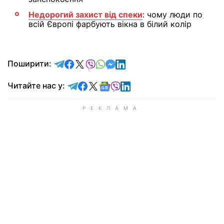
Недорогий захист від спеки
: чому люди по
всій Європі фарбують вікна в білий колір
відправити у Telegram
поділитись у Facebook
поділитись у X
відправити у Viber
відправити у Whatsapp
відправити у Messenger
відправити у LinkedIn
Поширити:
Читайте у Telegram
Читайте у Facebook
Читайте у X
Читайте у Google news
Читайте у Viber
Читайте у LinkedIn
Читайте нас у: