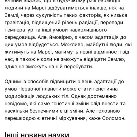
Вчений вважає, що в будь-якому разі еволюція
людини на Марсі відбуватиметься інакше, ніж на
Землі, через сукупність таких факторів, як низька
гравітація, підвищений рівень радіації, перепади
температур та інші умови навколишнього
середовища. Але, ймовірно, з часом адаптація до
цих умов відбудеться. Можливо, майбутні люди, які
житимуть на Марсі, матимуть певні відмінності від
нас, а також ніколи не зможуть відвідати Землю,
адже не зможуть на ній перебувати.
Одним із способів підвищити рівень адаптації до
умов Червоної планети може стати генетична
модифікація людських тіл. Однак достеменно
невідомо, які саме генетичні зміни слід внести та
наскільки безпечними є ці зміни. Але головною
перешкодою є етичні міркування, каже Соломон.
Інші новини науки