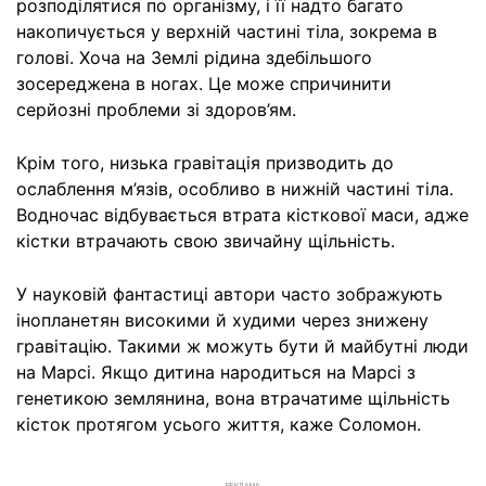
розподілятися по організму, і її надто багато
накопичується у верхній частині тіла, зокрема в
голові. Хоча на Землі рідина здебільшого
зосереджена в ногах. Це може спричинити
серйозні проблеми зі здоров’ям.
Крім того, низька гравітація призводить до
ослаблення м’язів, особливо в нижній частині тіла.
Водночас відбувається втрата кісткової маси, адже
кістки втрачають свою звичайну щільність.
У науковій фантастиці автори часто зображують
інопланетян високими й худими через знижену
гравітацію. Такими ж можуть бути й майбутні люди
на Марсі. Якщо дитина народиться на Марсі з
генетикою землянина, вона втрачатиме щільність
кісток протягом усього життя, каже Соломон.