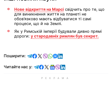
Нове відкриття на Марсі
свідчить про те, що
для виникнення життя на планеті не
обов’язково мають відбуватися ті самі
процеси, що й на Землі.
Як у Римській імперії будували дивно прямі
дороги:
у стародавніх римлян був секрет.
відправити у Telegram
поділитись у Facebook
поділитись у X
відправити у Viber
відправити у Whatsapp
відправити у Messenger
відправити у LinkedIn
Поширити:
Читайте у Telegram
Читайте у Facebook
Читайте у X
Читайте у Google news
Читайте у Viber
Читайте у LinkedIn
Читайте нас у: