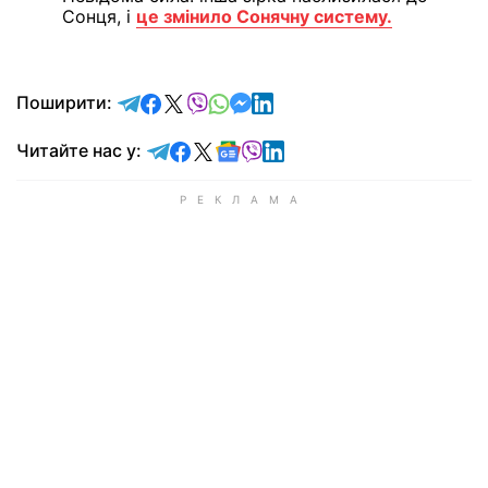
Сонця, і
це змінило Сонячну систему.
відправити у Telegram
поділитись у Facebook
поділитись у X
відправити у Viber
відправити у Whatsapp
відправити у Messenger
відправити у LinkedIn
Поширити:
Читайте у Telegram
Читайте у Facebook
Читайте у X
Читайте у Google news
Читайте у Viber
Читайте у LinkedIn
Читайте нас у: