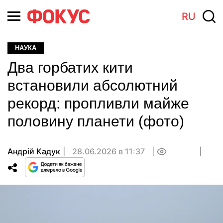
RU
НАУКА
Два горбатих кити
встановили абсолютний
рекорд: пропливли майже
половину планети (фото)
Андрій Кадук
28.06.2026 в 11:37
0