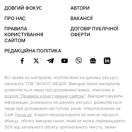
ДОВГИЙ ФОКУС
АВТОРИ
ПРО НАС
ВАКАНСІЇ
ПРАВИЛА
ДОГОВІР ПУБЛІЧНОЇ
КОРИСТУВАННЯ
ОФЕРТИ
САЙТОМ
РЕДАКЦІЙНА ПОЛІТИКА
Всі права на матеріали, опубліковані на даному ресурсі,
належать ТОВ "ФОКУС МЕДІА". Використання матеріалів
дозволяється лише при дотриманні вимог, описаних в
розділі "Правила користування сайтом"
. Використовувати
інформацію, розміщену на даному ресурсі, дозволяється
лише при дотриманні наступних умов: гіперпосилання на
Cайт
focus.ua
, згадки першоджерела не нижче першого
абзацу, обсягу використання, який не може перевищувати
50% від загального обсягу оригінального тексту, зміни