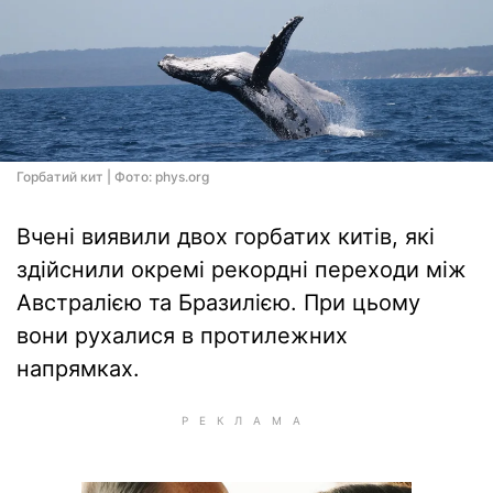
Горбатий кит | Фото: phys.org
Вчені виявили двох горбатих китів, які
здійснили окремі рекордні переходи між
Австралією та Бразилією. При цьому
вони рухалися в протилежних
напрямках.