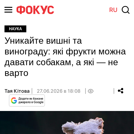
RU
НАУКА
Уникайте вишні та
винограду: які фрукти можна
давати собакам, а які — не
варто
Тая Кітова
27.06.2026 в 18:08
0