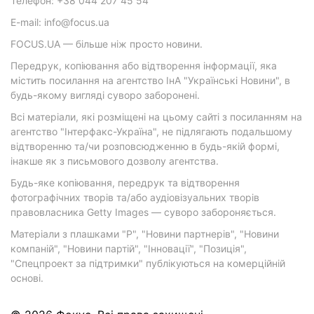
Телефон: +38 044 207 45 54
E-mail: info@focus.ua
FOCUS.UA — більше ніж просто новини.
Передрук, копіювання або відтворення інформації, яка
містить посилання на агентство ІнА "Українські Новини", в
будь-якому вигляді суворо заборонені.
Всі матеріали, які розміщені на цьому сайті з посиланням на
агентство "Інтерфакс-Україна", не підлягають подальшому
відтворенню та/чи розповсюдженню в будь-якій формі,
інакше як з письмового дозволу агентства.
Будь-яке копіювання, передрук та відтворення
фотографічних творів та/або аудіовізуальних творів
правовласника Getty Images — суворо забороняється.
Матеріали з плашками "Р", "Новини партнерів", "Новини
компаній", "Новини партій", "Інновації", "Позиція",
"Спецпроект за підтримки" публікуються на комерційній
основі.