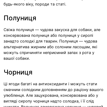
будь-якого віку, породи та статі.
Полуниця
Свіжа полуниця — чудова закуска для собаки, але
консервована полуниця або полуниця у сиропі
занадто солодкі для тварин. Полуниця — чудова
альтернатива жирним або солоним ласощам, які
можуть спричиняти неприємний запах з рота у
вашої собаки.
Чорниця
Ці ягоди багаті на антиоксиданти і можуть стати
смачним солодким доповненням до раціону вашого
улюбленця. Але зацукрована, консервована або у
вигляді сиропу чорниця надто солодка, і її слід
уникати. Водночас заморожена чорниця — чудовий