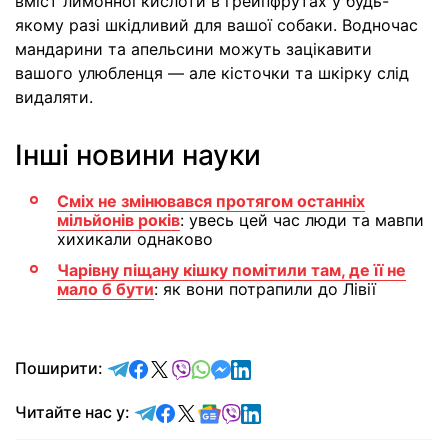
вміст лимонної кислоти в грейпфрутах у будь-
якому разі шкідливий для вашої собаки. Водночас
мандарини та апельсини можуть зацікавити
вашого улюбленця — але кісточки та шкірку слід
видаляти.
Інші новини науки
Сміх не змінювався протягом останніх
мільйонів років
: увесь цей час люди та мавпи
хихикали однаково
Чарівну піщану кішку помітили там, де її не
мало б бути
: як вони потрапили до Лівії
відправити у Telegram
поділитись у Facebook
поділитись у X
відправити у Viber
відправити у Whatsapp
відправити у Messenger
відправити у LinkedIn
Поширити:
Читайте у Telegram
Читайте у Facebook
Читайте у X
Читайте у Google news
Читайте у Viber
Читайте у LinkedIn
Читайте нас у: