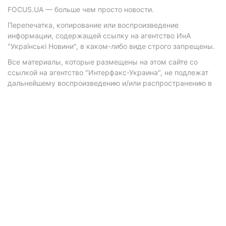
FOCUS.UA — больше чем просто новости.
Перепечатка, копирование или воспроизведение
информации, содержащей ссылку на агентство ИнА
"Українські Новини", в каком-либо виде строго запрещены.
Все материалы, которые размещены на этом сайте со
ссылкой на агентство "Интерфакс-Украина", не подлежат
дальнейшему воспроизведению и/или распространению в
любой форме, кроме как с письменного разрешения
агентства.
Материалы с плашками "Р", "Новости партнеров", "Новости
компаний", "Новости партий", "Инновации", "Позиция",
"Спецпроект при поддержке" публикуются на
коммерческой основе.
© 2026 Фокус. Все права защищены.
Политика конфиденциальности
•
Контакты