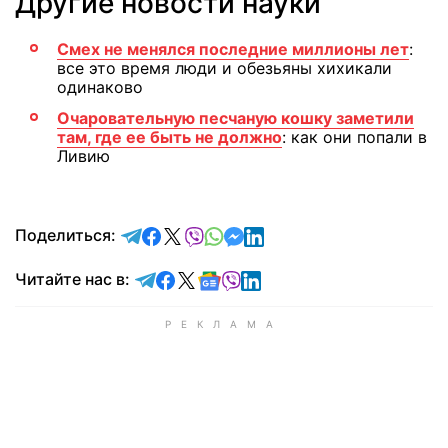
Другие новости науки
Смех не менялся последние миллионы лет
:
все это время люди и обезьяны хихикали
одинаково
Очаровательную песчаную кошку заметили
там, где ее быть не должно
: как они попали в
Ливию
отправить в Telegram
поделиться в Facebook
поделиться в X
отправить в Viber
отправить в Whatsapp
отправить в Messenger
отправить в LinkedIn
Поделиться:
Читайте в Telegram
Читайте в Facebook
Читайте в X
Читайте в Google news
Читайте в Viber
Читайте в LinkedIn
Читайте нас в: