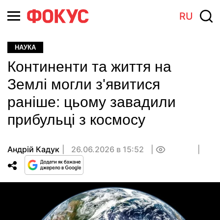
RU
НАУКА
Континенти та життя на
Землі могли з'явитися
раніше: цьому завадили
прибульці з космосу
Андрій Кадук
26.06.2026 в 15:52
0