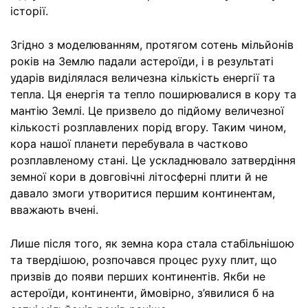
історії.
Згідно з моделюванням, протягом сотень мільйонів
років на Землю падали астероїди, і в результаті
ударів виділялася величезна кількість енергії та
тепла. Ця енергія та тепло поширювалися в кору та
мантію Землі. Це призвело до підйому величезної
кількості розплавлених порід вгору. Таким чином,
кора нашої планети перебувала в частково
розплавленому стані. Це ускладнювало затвердіння
земної кори в довговічні літосферні плити й не
давало змоги утворитися першим континентам,
вважають вчені.
Лише після того, як земна кора стала стабільнішою
та твердішою, розпочався процес руху плит, що
призвів до появи перших континентів. Якби не
астероїди, континенти, ймовірно, з’явилися б на