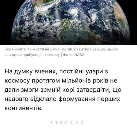
Континенти та життя на Землі могли з"явитися раніше: цьому
завадили прибульці з космосу | Фото: NASA
На думку вчених, постійні удари з
космосу протягом мільйонів років не
дали змоги земній корі затвердіти, що
надовго відклало формування перших
континентів.