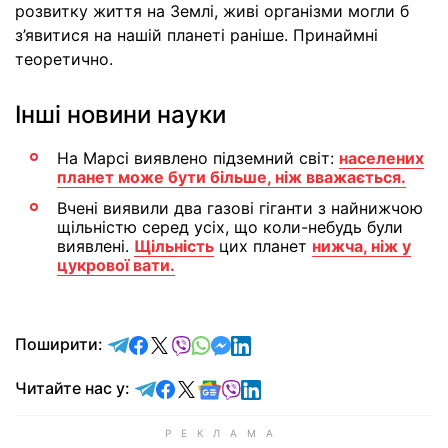
розвитку життя на Землі, живі організми могли б
з’явитися на нашій планеті раніше. Принаймні
теоретично.
Інші новини науки
На Марсі виявлено підземний світ:
населених
планет може бути більше, ніж вважається.
Вчені виявили два газові гіганти з найнижчою
щільністю серед усіх, що коли-небудь були
виявлені.
Щільність
цих планет
нижча, ніж у
цукрової вати.
відправити у Telegram
поділитись у Facebook
поділитись у X
відправити у Viber
відправити у Whatsapp
відправити у Messenger
відправити у LinkedIn
Поширити:
Читайте у Telegram
Читайте у Facebook
Читайте у X
Читайте у Google news
Читайте у Viber
Читайте у LinkedIn
Читайте нас у: