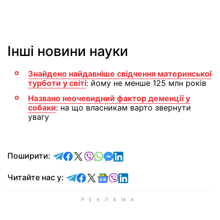
Інші новини науки
Знайдено найдавніше свідчення материнської
турботи у світі
: йому не менше 125 млн років
Названо неочевидний фактор деменції у
собаки
: на що власникам варто звернути
увагу
відправити у Telegram
поділитись у Facebook
поділитись у X
відправити у Viber
відправити у Whatsapp
відправити у Messenger
відправити у LinkedIn
Поширити:
Читайте у Telegram
Читайте у Facebook
Читайте у X
Читайте у Google news
Читайте у Viber
Читайте у LinkedIn
Читайте нас у: