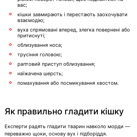
вас;
кішки завмирають і перестають заохочувати
взаємодію;
вуха спрямовані вперед, злегка повернені або
притиснуті;
облизування носа;
трусіння головою;
раптовий приступ облизування;
наїжачена шерсть;
помахування або посмикування хвостом.
Як правильно гладити кішку
Експерти радять гладити тварин навколо морди —
переважно щоки, основу вух і підборіддя.