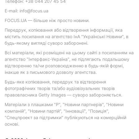
Телефон: +38 044 207 45 54
E-mail: info@focus.ua
FOCUS.UA — більше ніж просто новини.
Передрук, копіювання або відтворення інформації, яка
містить посилання на агентство ІнА "Українські Новини", в
будь-якому вигляді суворо заборонені.
Всі матеріали, які розміщені на цьому сайті з посиланням на
агентство "Інтерфакс-Україна", не підлягають подальшому
відтворенню та/чи розповсюдженню в будь-якій формі,
інакше як з письмового дозволу агентства.
Будь-яке копіювання, передрук та відтворення
фотографічних творів та/або аудіовізуальних творів
правовласника Getty Images — суворо забороняється.
Матеріали з плашками "Р", "Новини партнерів", "Новини
компаній", "Новини партій", "Інновації", "Позиція",
"Спецпроект за підтримки" публікуються на комерційній
основі.