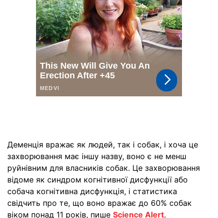
Деменція вражає як людей, так і собак, і хоча це
захворювання має іншу назву, воно є не менш
руйнівним для власників собак. Це захворювання
відоме як синдром когнітивної дисфункції або
собача когнітивна дисфункція, і статистика
свідчить про те, що воно вражає до 60% собак
віком понад 11 років, пише
Science Alert
.