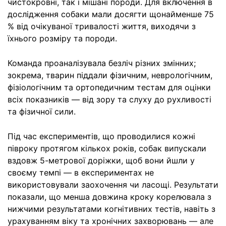
чистокровні, так і мішані породи. Для включення в
дослідження собаки мали досягти щонайменше 75
% від очікуваної тривалості життя, виходячи з
їхнього розміру та породи.
Команда проаналізувала безліч різних змінних;
зокрема, тварин піддали фізичним, неврологічним,
фізіологічним та ортопедичним тестам для оцінки
всіх показників — від зору та слуху до рухливості
та фізичної сили.
Під час експериментів, що проводилися кожні
півроку протягом кількох років, собак випускали
вздовж 5-метрової доріжки, щоб вони йшли у
своєму темпі — в експериментах не
використовували заохочення чи ласощі. Результати
показали, що менша довжина кроку корелювала з
нижчими результатами когнітивних тестів, навіть з
урахуванням віку та хронічних захворювань — але