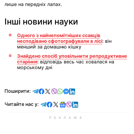
лише на передніх лапах.
Інші новини науки
Одного з найнепомітніших ссавців
несподівано сфотографували в лісі
: він
менший за домашню кішку
Знайдено спосіб уповільнити репродуктивне
старіння
: відповідь весь час ховалася на
морському дні
відправити у Telegram
поділитись у Facebook
поділитись у X
відправити у Viber
відправити у Whatsapp
відправити у Messenger
відправити у LinkedIn
Поширити:
Читайте у Telegram
Читайте у Facebook
Читайте у X
Читайте у Google news
Читайте у Viber
Читайте у LinkedIn
Читайте нас у: